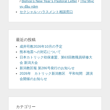
/
Bishop’s New Year’s Pastoral Letter
/
Thư Mục
vụ đầu năm
セクシャル･ハラスメント相談窓口
最近の投稿
成井司教2026年10月の予定
熊本地震への対応について
日本カトリック幼保連盟、第63回教職員研修大
会 新潟大会
新潟教区報 第286号発行のお知らせ
2026年 カトリック新潟教区 平和旬間 講演
会開催のお知らせ
カテゴリー