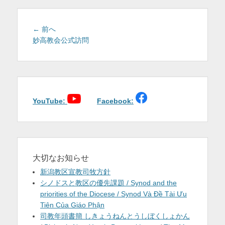
を
表
投
前
← 前へ
稿
の
妙高教会公式訪問
示
投
ナ
稿:
ビ
ゲ
ー
シ
YouTube:
Facebook:
ョ
ン
大切なお知らせ
新潟教区宣教司牧方針
シノドスと教区の優先課題 / Synod and the
priorities of the Diocese / Synod Và Đề Tài Ưu
Tiên Của Giáo Phận
司教年頭書簡 しきょうねんとうしぼくしょかん