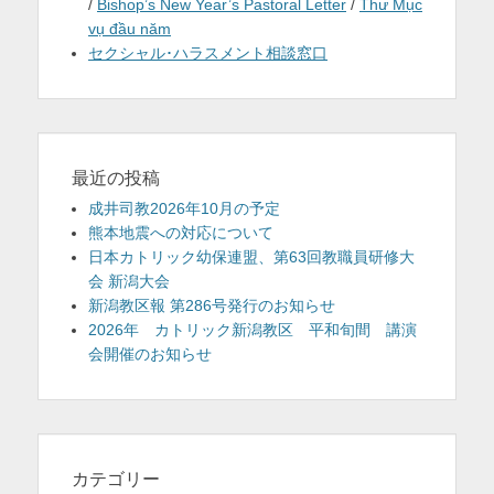
/
Bishop’s New Year’s Pastoral Letter
/
Thư Mục
vụ đầu năm
セクシャル･ハラスメント相談窓口
最近の投稿
成井司教2026年10月の予定
熊本地震への対応について
日本カトリック幼保連盟、第63回教職員研修大
会 新潟大会
新潟教区報 第286号発行のお知らせ
2026年 カトリック新潟教区 平和旬間 講演
会開催のお知らせ
カテゴリー