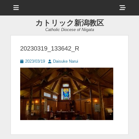
メ
ヘ
ニ
ュ
ッ
ー
カトリック新潟教区
ダ
Catholic Diocese of Niigata
ー
サ
20230319_133642_R
イ
投
投
2023/03/19
Daisuke Narui
ド
稿
稿
日
者
バ
ー
コ
ン
テ
ン
ツ