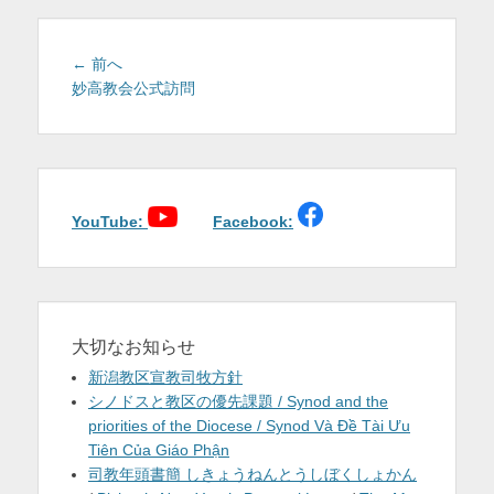
を
表
投
前
← 前へ
稿
の
妙高教会公式訪問
示
投
ナ
稿:
ビ
ゲ
ー
シ
YouTube:
Facebook:
ョ
ン
大切なお知らせ
新潟教区宣教司牧方針
シノドスと教区の優先課題 / Synod and the
priorities of the Diocese / Synod Và Đề Tài Ưu
Tiên Của Giáo Phận
司教年頭書簡 しきょうねんとうしぼくしょかん