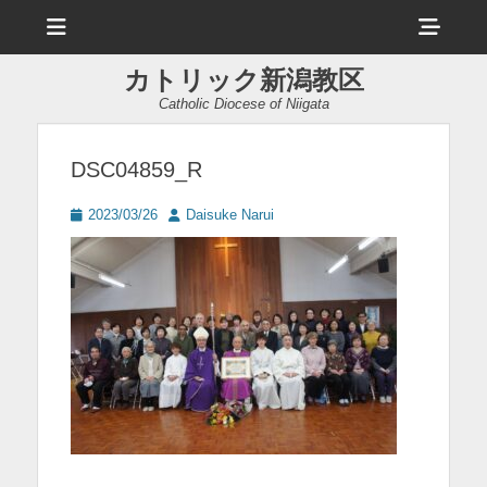
メ
ヘ
ニ
ュ
ッ
ー
カトリック新潟教区
ダ
Catholic Diocese of Niigata
ー
サ
DSC04859_R
イ
投
投
2023/03/26
Daisuke Narui
ド
稿
稿
日
者
バ
ー
コ
ン
テ
ン
ツ