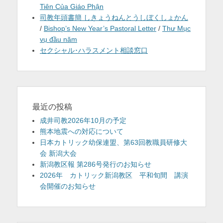
Tiên Của Giáo Phận
司教年頭書簡 しきょうねんとうしぼくしょかん
/
Bishop’s New Year’s Pastoral Letter
/
Thư Mục
vụ đầu năm
セクシャル･ハラスメント相談窓口
最近の投稿
成井司教2026年10月の予定
熊本地震への対応について
日本カトリック幼保連盟、第63回教職員研修大
会 新潟大会
新潟教区報 第286号発行のお知らせ
2026年 カトリック新潟教区 平和旬間 講演
会開催のお知らせ