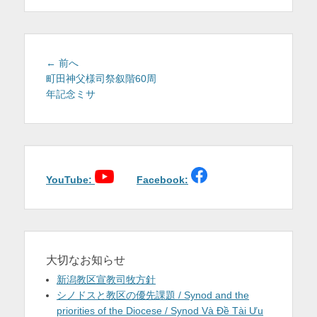
を
表
示
投
前
← 前へ
稿
の
町田神父様司祭叙階60周
投
年記念ミサ
ナ
稿:
ビ
ゲ
ー
シ
ョ
YouTube:
Facebook:
ン
大切なお知らせ
新潟教区宣教司牧方針
シノドスと教区の優先課題 / Synod and the
priorities of the Diocese / Synod Và Đề Tài Ưu