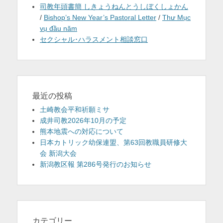
司教年頭書簡 しきょうねんとうしぼくしょかん
/
Bishop’s New Year’s Pastoral Letter
/
Thư Mục
vụ đầu năm
セクシャル･ハラスメント相談窓口
最近の投稿
土崎教会平和祈願ミサ
成井司教2026年10月の予定
熊本地震への対応について
日本カトリック幼保連盟、第63回教職員研修大
会 新潟大会
新潟教区報 第286号発行のお知らせ
カテゴリー