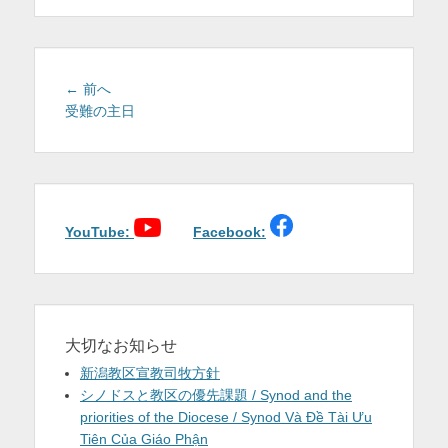
を
表
示
投
前
← 前へ
稿
の
受難の主日
投
ナ
稿:
ビ
ゲ
ー
シ
YouTube:
Facebook:
ョ
ン
大切なお知らせ
新潟教区宣教司牧方針
シノドスと教区の優先課題 / Synod and the
priorities of the Diocese / Synod Và Đề Tài Ưu
Tiên Của Giáo Phận