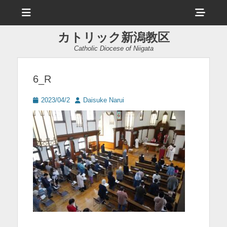
メ
ヘ
ニ
ュ
ッ
ー
カトリック新潟教区
ダ
Catholic Diocese of Niigata
ー
サ
6_R
イ
投
投
2023/04/2
Daisuke Narui
ド
稿
稿
日
者
バ
ー
コ
ン
テ
ン
ツ