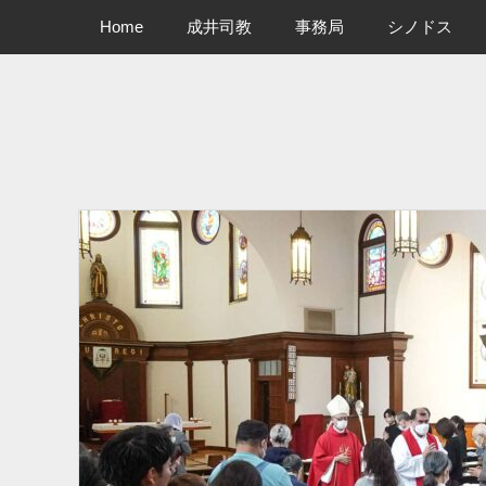
メインメニュー
コ
Home
成井司教
事務局
シノドス
ン
テ
ン
ツ
へ
ス
キ
ッ
プ