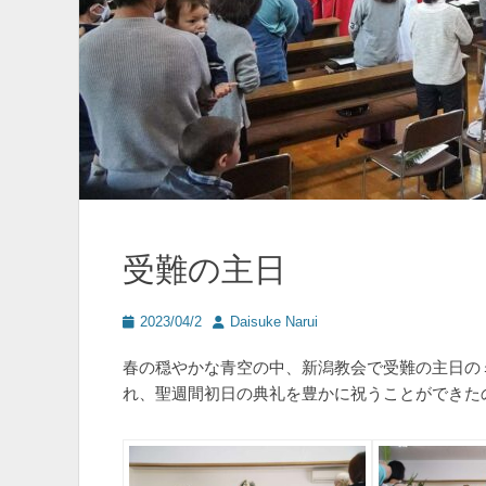
受難の主日
投
投
2023/04/2
Daisuke Narui
稿
稿
日
者
春の穏やかな青空の中、新潟教会で受難の主日の
れ、聖週間初日の典礼を豊かに祝うことができた