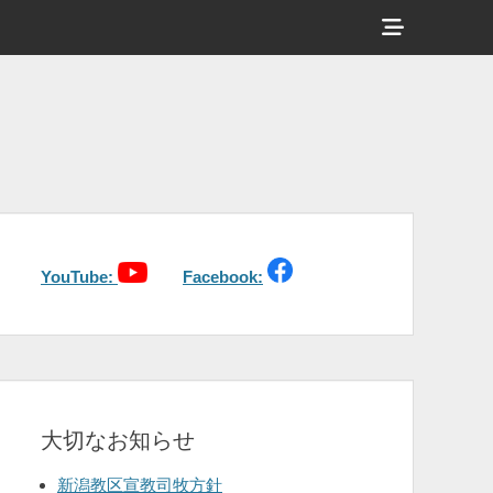
ヘ
ッ
ダ
ー
サ
イ
ド
バ
YouTube:
Facebook:
ー
コ
ン
テ
大切なお知らせ
ン
ツ
新潟教区宣教司牧方針