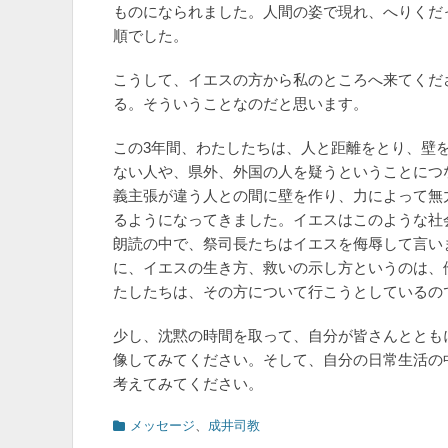
ものになられました。人間の姿で現れ、へりくだ
順でした。
こうして、イエスの方から私のところへ来てくだ
る。そういうことなのだと思います。
この3年間、わたしたちは、人と距離をとり、壁
ない人や、県外、外国の人を疑うということにつ
義主張が違う人との間に壁を作り、力によって無
るようになってきました。イエスはこのような社
朗読の中で、祭司長たちはイエスを侮辱して言い
に、イエスの生き方、救いの示し方というのは、
たしたちは、その方について行こうとしているの
少し、沈黙の時間を取って、自分が皆さんととも
像してみてください。そして、自分の日常生活の
考えてみてください。
カ
メッセージ
、
成井司教
テ