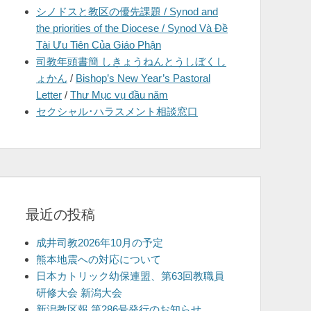
シノドスと教区の優先課題 / Synod and
を
the priorities of the Diocese / Synod Và Đề
表
Tài Ưu Tiên Của Giáo Phận
示
司教年頭書簡 しきょうねんとうしぼくし
ょかん
/
Bishop’s New Year’s Pastoral
Letter
/
Thư Mục vụ đầu năm
セクシャル･ハラスメント相談窓口
最近の投稿
成井司教2026年10月の予定
熊本地震への対応について
日本カトリック幼保連盟、第63回教職員
研修大会 新潟大会
新潟教区報 第286号発行のお知らせ