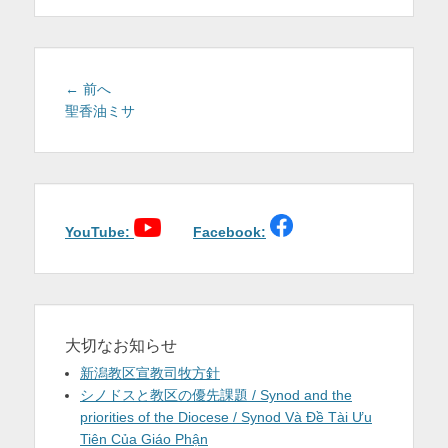
を
表
示
投
前
← 前へ
稿
の
聖香油ミサ
投
ナ
稿:
ビ
ゲ
ー
シ
YouTube:
Facebook:
ョ
ン
大切なお知らせ
新潟教区宣教司牧方針
シノドスと教区の優先課題 / Synod and the
priorities of the Diocese / Synod Và Đề Tài Ưu
Tiên Của Giáo Phận