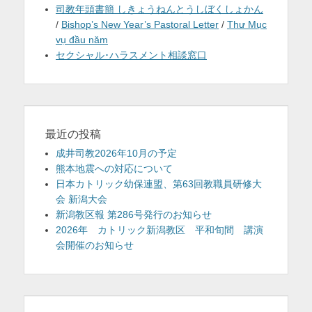
司教年頭書簡 しきょうねんとうしぼくしょかん
/
Bishop’s New Year’s Pastoral Letter
/
Thư Mục
vụ đầu năm
セクシャル･ハラスメント相談窓口
最近の投稿
成井司教2026年10月の予定
熊本地震への対応について
日本カトリック幼保連盟、第63回教職員研修大
会 新潟大会
新潟教区報 第286号発行のお知らせ
2026年 カトリック新潟教区 平和旬間 講演
会開催のお知らせ