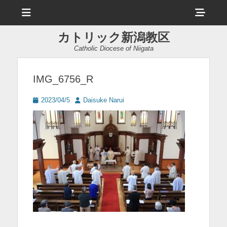
メ
ヘ
ニ
ュ
ッ
ー
カトリック新潟教区
ダ
Catholic Diocese of Niigata
ー
サ
IMG_6756_R
イ
投
投
2023/04/5
Daisuke Narui
ド
稿
稿
日
者
バ
ー
コ
ン
テ
ン
ツ