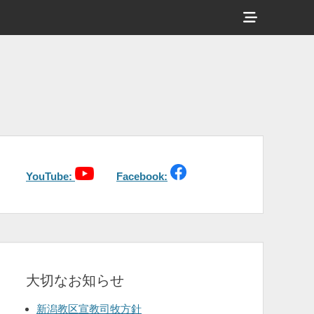
ヘ
ッ
ダ
ー
サ
イ
ド
バ
YouTube:
Facebook:
ー
コ
ン
テ
大切なお知らせ
ン
ツ
新潟教区宣教司牧方針