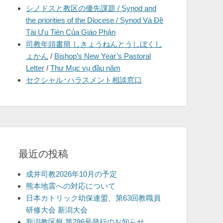
シノドスと教区の優先課題 / Synod and
を
the priorities of the Diocese / Synod Và Đề
表
Tài Ưu Tiên Của Giáo Phận
示
司教年頭書簡 しきょうねんとうしぼくし
ょかん
/
Bishop’s New Year’s Pastoral
Letter
/
Thư Mục vụ đầu năm
セクシャル･ハラスメント相談窓口
最近の投稿
成井司教2026年10月の予定
熊本地震への対応について
日本カトリック幼保連盟、第63回教職員
研修大会 新潟大会
新潟教区報 第286号発行のお知らせ