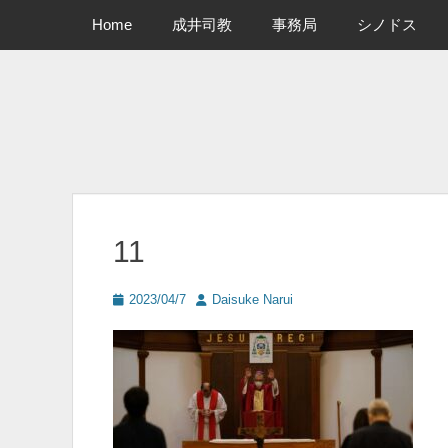
メインメニュー
コ
Home
成井司教
事務局
シノドス
ン
テ
ン
ツ
へ
ス
キ
ッ
プ
11
投
投
2023/04/7
Daisuke Narui
稿
稿
日
者