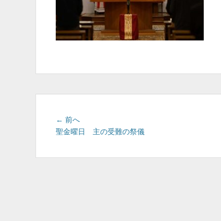
投
前
← 前へ
の
聖金曜日 主の受難の祭儀
稿
投
ナ
稿:
ビ
ゲ
ー
シ