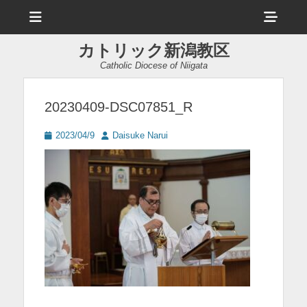
メ
ヘ
ニ
ュ
ッ
ー
カトリック新潟教区
ダ
Catholic Diocese of Niigata
ー
サ
20230409-DSC07851_R
イ
投
投
2023/04/9
Daisuke Narui
ド
稿
稿
日
者
バ
ー
コ
ン
テ
ン
ツ