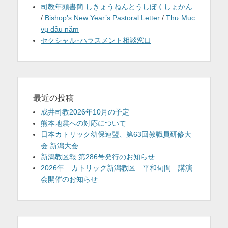
司教年頭書簡 しきょうねんとうしぼくしょかん
/
Bishop’s New Year’s Pastoral Letter
/
Thư Mục
vụ đầu năm
セクシャル･ハラスメント相談窓口
最近の投稿
成井司教2026年10月の予定
熊本地震への対応について
日本カトリック幼保連盟、第63回教職員研修大
会 新潟大会
新潟教区報 第286号発行のお知らせ
2026年 カトリック新潟教区 平和旬間 講演
会開催のお知らせ