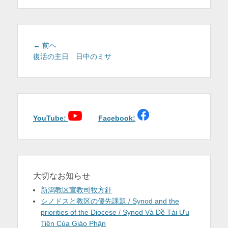
を
表
示
投
前
← 前へ
稿
の
復活の主日 日中のミサ
投
ナ
稿:
ビ
ゲ
ー
シ
YouTube:
Facebook:
ョ
ン
大切なお知らせ
新潟教区宣教司牧方針
シノドスと教区の優先課題 / Synod and the
priorities of the Diocese / Synod Và Đề Tài Ưu
Tiên Của Giáo Phận