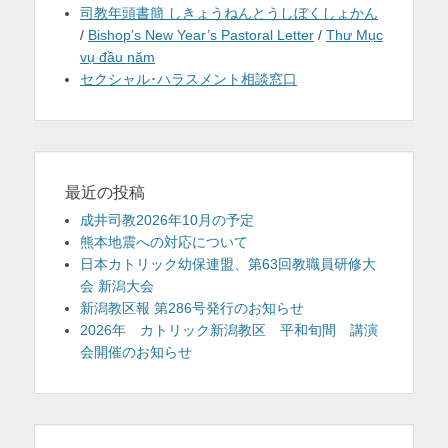
司教年頭書簡 しきょうねんとうしぼくしょかん
/
Bishop’s New Year’s Pastoral Letter
/
Thư Mục
vụ đầu năm
セクシャル･ハラスメント相談窓口
最近の投稿
成井司教2026年10月の予定
熊本地震への対応について
日本カトリック幼保連盟、第63回教職員研修大
会 新潟大会
新潟教区報 第286号発行のお知らせ
2026年 カトリック新潟教区 平和旬間 講演
会開催のお知らせ