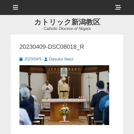
メ
ヘ
ニ
ュ
ッ
ー
カトリック新潟教区
ダ
Catholic Diocese of Niigata
ー
サ
20230409-DSC08018_R
イ
投
投
2023/04/9
Daisuke Narui
ド
稿
稿
日
者
バ
ー
コ
ン
テ
ン
ツ