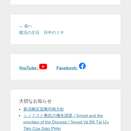
を
表
示
投
前
← 前へ
稿
の
復活の主日 日中のミサ
投
ナ
稿:
ビ
ゲ
ー
シ
YouTube:
Facebook:
ョ
ン
大切なお知らせ
新潟教区宣教司牧方針
シノドスと教区の優先課題 / Synod and the
priorities of the Diocese / Synod Và Đề Tài Ưu
Tiên Của Giáo Phận