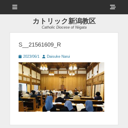
メ
ヘ
ニ
ュ
ッ
ー
カトリック新潟教区
ダ
Catholic Diocese of Niigata
ー
サ
S__21561609_R
イ
投
投
2023/06/1
Daisuke Narui
ド
稿
稿
日
者
バ
ー
コ
ン
テ
ン
ツ