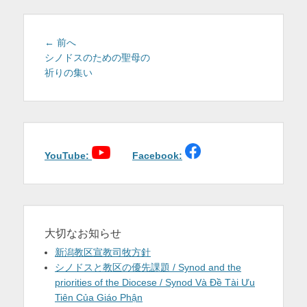
を
表
投
前
← 前へ
稿
の
シノドスのための聖母の
示
投
祈りの集い
ナ
稿:
ビ
ゲ
ー
シ
ョ
YouTube:
Facebook:
ン
大切なお知らせ
新潟教区宣教司牧方針
シノドスと教区の優先課題 / Synod and the
priorities of the Diocese / Synod Và Đề Tài Ưu
Tiên Của Giáo Phận