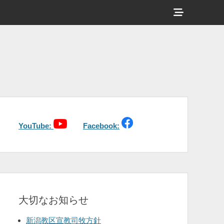
ヘ
ッ
ダ
ー
サ
イ
ド
バ
YouTube:
Facebook:
ー
コ
ン
テ
大切なお知らせ
ン
ツ
新潟教区宣教司牧方針