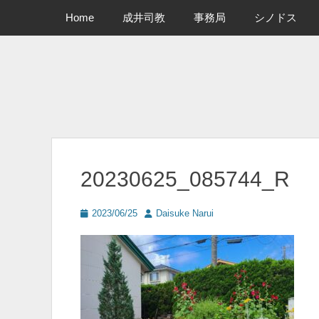
メインメニュー
コ
Home
成井司教
事務局
シノドス
ン
テ
ン
ツ
へ
ス
キ
ッ
プ
20230625_085744_R
投
投
2023/06/25
Daisuke Narui
稿
稿
日
者