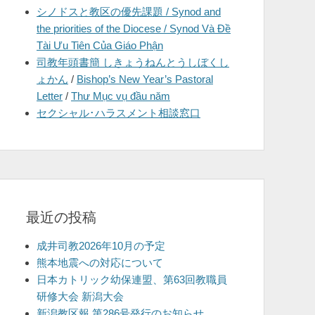
シノドスと教区の優先課題 / Synod and
を
the priorities of the Diocese / Synod Và Đề
表
Tài Ưu Tiên Của Giáo Phận
示
司教年頭書簡 しきょうねんとうしぼくし
ょかん
/
Bishop’s New Year’s Pastoral
Letter
/
Thư Mục vụ đầu năm
セクシャル･ハラスメント相談窓口
最近の投稿
成井司教2026年10月の予定
熊本地震への対応について
日本カトリック幼保連盟、第63回教職員
研修大会 新潟大会
新潟教区報 第286号発行のお知らせ