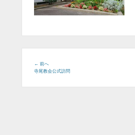
投
前
← 前へ
の
寺尾教会公式訪問
稿
投
ナ
稿:
ビ
ゲ
ー
シ
ョ