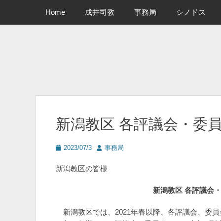
メインメニュー
コ
Home
成井司教
事務局
シノドス
ン
テ
ン
ツ
へ
ス
キ
ッ
プ
新潟教区 各評議会・委
投
投
2023/07/3
事務局
稿
稿
日
者
新潟教区の皆様
新潟教区
各評議会
新潟教区では、2021年春以降、各評議会、委