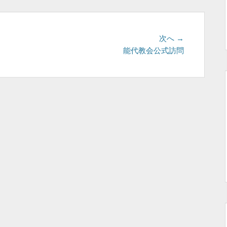
次
次へ →
の
能代教会公式訪問
投
稿: