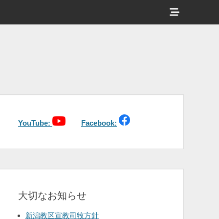
ヘ
ッ
ダ
ー
サ
イ
ド
バ
YouTube:
Facebook:
ー
コ
ン
テ
大切なお知らせ
ン
ツ
新潟教区宣教司牧方針