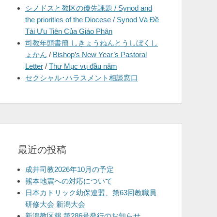
シノドスと教区の優先課題 / Synod and
を
the priorities of the Diocese / Synod Và Đề
表
Tài Ưu Tiên Của Giáo Phận
示
司教年頭書簡 しきょうねんとうしぼくし
ょかん
/
Bishop’s New Year’s Pastoral
Letter
/
Thư Mục vụ đầu năm
セクシャル･ハラスメント相談窓口
最近の投稿
成井司教2026年10月の予定
熊本地震への対応について
日本カトリック幼保連盟、第63回教職員
研修大会 新潟大会
新潟教区報 第286号発行のお知らせ