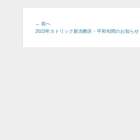
投
前
← 前へ
の
2023年カトリック新潟教区・平和旬間のお知らせ
稿
投
ナ
稿:
ビ
ゲ
ー
シ
ョ
ン