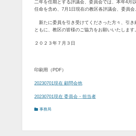
二年を任期とする評議会、委員会では、本年4月
任命を含め、7月1日現在の教区各評議会、委員
新たに委員を引き受けてくださった方々、引き
ともに、教区の皆様のご協力をお願いいたします
２０２３年７月３日
新潟教区
印刷用（PDF）
20230701現在 顧問会他
20230701現在 委員会・担当者
カ
事務局
テ
ゴ
リ
ー