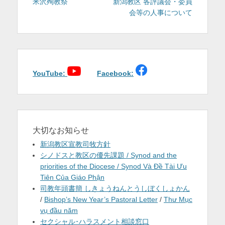
稿
の
の
米沢殉教祭
新潟教区 各評議会・委員
投
投
会等の人事について
ナ
稿:
稿:
ビ
ゲ
ー
シ
ョ
YouTube:
Facebook:
ン
大切なお知らせ
新潟教区宣教司牧方針
シノドスと教区の優先課題 / Synod and the
priorities of the Diocese / Synod Và Đề Tài Ưu
Tiên Của Giáo Phận
司教年頭書簡 しきょうねんとうしぼくしょかん
/
Bishop’s New Year’s Pastoral Letter
/
Thư Mục
vụ đầu năm
セクシャル･ハラスメント相談窓口