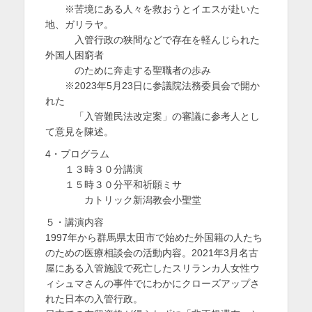
※苦境にある人々を救おうとイエスが赴いた
地、ガリラヤ。
入管行政の狭間などで存在を軽んじられた
外国人困窮者
のために奔走する聖職者の歩み
※2023年5月23日に参議院法務委員会で開か
れた
「入管難民法改定案」の審議に参考人とし
て意見を陳述。
4・プログラム
１３時３０分講演
１５時３０分平和祈願ミサ
カトリック新潟教会小聖堂
５・講演内容
1997年から群馬県太田市で始めた外国籍の人たち
のための医療相談会の活動内容。2021年3月名古
屋にある入管施設で死亡したスリランカ人女性ウ
ィシュマさんの事件でにわかにクローズアップさ
れた日本の入管行政。