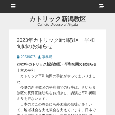
メ
ヘ
ニ
ュ
ッ
ー
カトリック新潟教区
ダ
Catholic Diocese of Niigata
ー
サ
2023年カトリック新潟教区・平和
旬間のお知らせ
イ
ド
投
投
2023/07/3
事務局
稿
稿
バ
2023年カトリック新潟教区・平和旬間のお知らせ
日
者
十主の平和
ー
カトリック平和旬間の季節がやってまいりまし
コ
た。
今夏の新潟教区の平和旬間の行事は、さいたま
ン
教区の長澤正隆助祭をお招きし、講演と平和祈願
テ
ミサを行ないます。
ン
日本のどこの教会にも外国籍の信徒が多くい
て、地域社会を支え教会を支えています。日本で
ツ