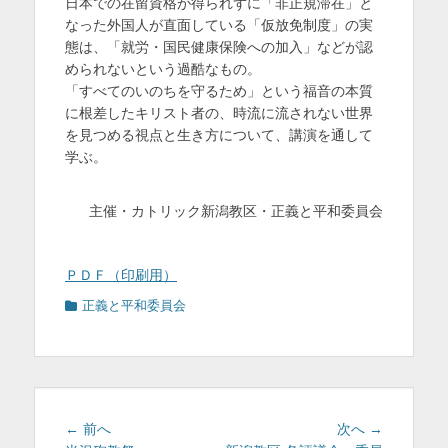
日本での在留資格が得られずに「非正規滞在」と
なった外国人が直面している「仮放免制度」の実
態は、「就労・国民健康保険への加入」などが認
められないという過酷なもの。
「すべてのいのちを守るため」という福音の本質
に根差したキリスト者の、時流に流されない世界
を見つめる視点と生き方について、講演を通して
学ぶ。
主催・カトリック新潟教区・正義と平和委員会
ＰＤＦ（印刷用）
カ
正義と平和委員会
テ
ゴ
リ
ー
投
前
次
← 前へ
次へ →