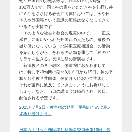
働く外国籍の労働者数は、昨年の10月の統計で
を
182万人です。同じ神の霊をいただき神を礼拝し共
にミサをささげる教会共同体においては、今や日
表
本人や外国籍という意識の垣根はなくなってきて
示
いるのが実情です。
そのような社会と教会の現実の中で、「非正規
滞在」に追いやられた外国籍の人たちの、最後の
拠り所となっている「北関東医療相談会」の活動
を紹介しながら、それらの活動を通して「私のガ
リラヤを生きる」長澤助祭の講演会です。
新潟教区の各小教区、修道院におかれまして
は、特に平和旬間の期間8月６日から15日、神の平
和が各小教区共同体、信徒各人において実現し、
それが世界に波及していきますようにお祈りしま
しょう。なお、当日の講演会は録画され、後日、
配信される予定です。
2023年7月2日・教皇様の動画「平和のために絶え
ず祈り続けよう」
日本カトリック難民移住移動者委員会第16回「仮