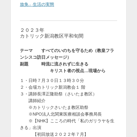
放免」生活の実態
２０２３年
カトリック新潟教区平和旬間
テーマ すべてのいのちを守るため（教皇フラ
ンシスコ訪日メッセージ）
副題 時流に流されずに生きる
キリスト者の視点…現場から
１・日時７月３０日１３時３０分
２・会場カトリック新潟教会１ 階
３・講師長澤正隆助祭（さいたま教区）
講師紹介
※カトリックさいたま教区助祭
※NPO法人北関東医療相談会事務局長
※【NHK】こころの時代「私のガリラヤを生
きる」出演
【初回放送２０２２年７月】