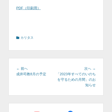
PDF（印刷用）
カ
カリタス
テ
ゴ
リ
ー
投
前
次
← 前へ
次へ →
稿
の
の
成井司教8月の予定
「2023年すべてのいのち
投
投
を守るための月間」のお
ナ
稿:
稿:
知らせ
ビ
ゲ
ー
シ
ョ