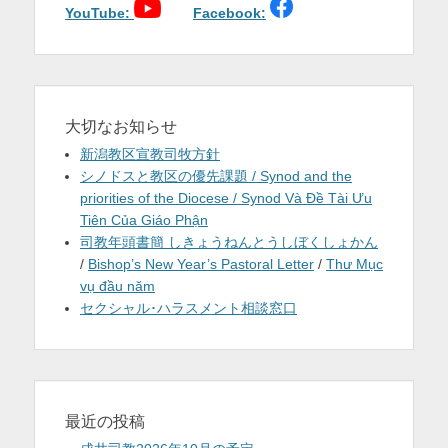
YouTube:
Facebook:
ン
大切なお知らせ
新潟教区宣教司牧方針
シノドスと教区の優先課題 / Synod and the
priorities of the Diocese / Synod Và Đề Tài Ưu
Tiên Của Giáo Phận
司教年頭書簡 しきょうねんとうしぼくしょかん
/
Bishop’s New Year’s Pastoral Letter
/
Thư Mục
vụ đầu năm
セクシャル･ハラスメント相談窓口
最近の投稿