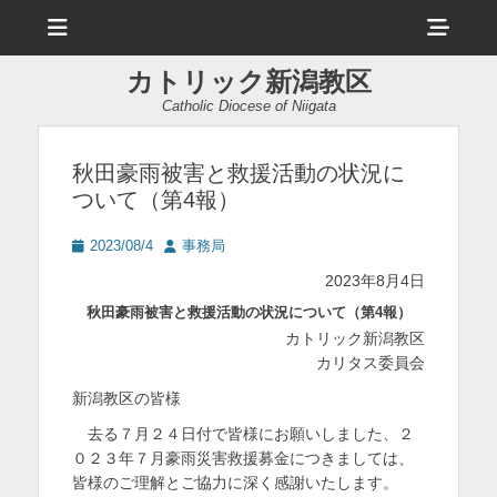
メ
ヘ
ニ
ュ
ッ
ー
カトリック新潟教区
ダ
Catholic Diocese of Niigata
ー
サ
秋田豪雨被害と救援活動の状況に
ついて（第4報）
イ
ド
投
投
2023/08/4
事務局
稿
稿
バ
2023年8月4日
日
者
ー
秋田豪雨被害と救援活動の状況について（第4報）
カトリック新潟教区
コ
カリタス委員会
ン
新潟教区の皆様
テ
去る７月２４日付で皆様にお願いしました、２
ン
０２３年７月豪雨災害救援募金につきましては、
皆様のご理解とご協力に深く感謝いたします。
ツ