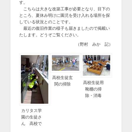
す。
こちらは大きな改築工事が必要となり、目下の
ところ、夏休み明けに園児を受け入れる場所を探
している状況とのことです。
最近の復旧作業の様子も届きましたので掲載い
たします。どうぞご覧ください。
（野村 みか 記）
高校生徒玄
高校生徒用
関の掃除
靴棚の掃
除・消毒
カリタス学
園の生徒さ
ん 高校で