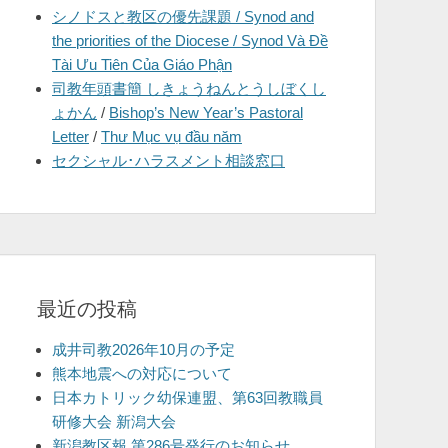
シノドスと教区の優先課題 / Synod and
を
the priorities of the Diocese / Synod Và Đề
表
Tài Ưu Tiên Của Giáo Phận
示
司教年頭書簡 しきょうねんとうしぼくし
ょかん
/
Bishop’s New Year’s Pastoral
Letter
/
Thư Mục vụ đầu năm
セクシャル･ハラスメント相談窓口
最近の投稿
成井司教2026年10月の予定
熊本地震への対応について
日本カトリック幼保連盟、第63回教職員
研修大会 新潟大会
新潟教区報 第286号発行のお知らせ