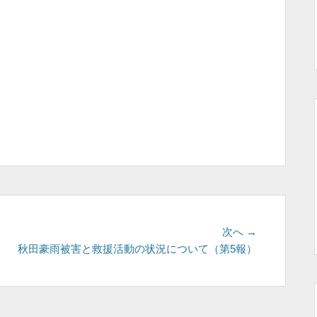
次
次へ →
の
）
秋田豪雨被害と救援活動の状況について（第5報）
投
稿: