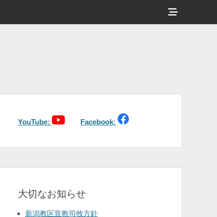
ヘ
ッ
ダ
ー
サ
イ
ド
バ
YouTube:
Facebook:
ー
コ
ン
テ
大切なお知らせ
ン
ツ
新潟教区宣教司牧方針