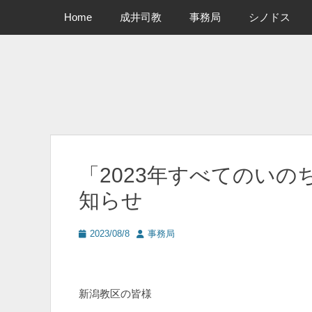
メインメニュー
コ
Home
成井司教
事務局
シノドス
ン
テ
ン
ツ
へ
ス
キ
ッ
プ
「2023年すべてのい
知らせ
投
投
2023/08/8
事務局
稿
稿
日
者
新潟教区の皆様