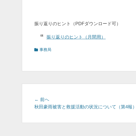
振り返りのヒント（PDFダウンロード可）
振り返りのヒント（月間用）
カ
事務局
テ
ゴ
リ
ー
投
前
← 前へ
の
秋田豪雨被害と救援活動の状況について（第4報
稿
投
ナ
稿:
ビ