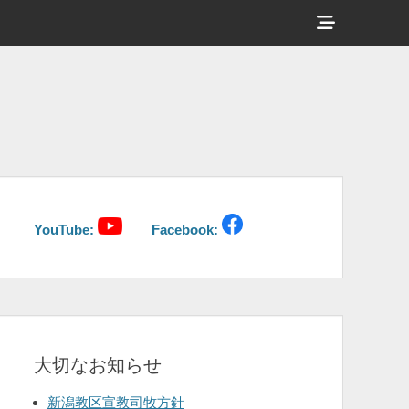
ヘ
ッ
ダ
ー
サ
イ
ド
バ
YouTube:
Facebook:
ー
コ
ン
テ
大切なお知らせ
ン
ツ
新潟教区宣教司牧方針