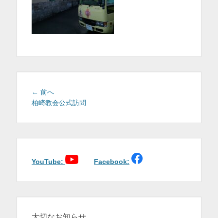
を
表
示
投
前
← 前へ
稿
の
柏崎教会公式訪問
投
ナ
稿:
ビ
ゲ
ー
シ
YouTube:
Facebook:
ョ
ン
大切なお知らせ