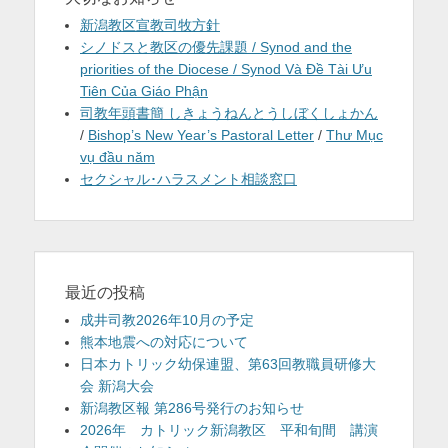
新潟教区宣教司牧方針
シノドスと教区の優先課題 / Synod and the
priorities of the Diocese / Synod Và Đề Tài Ưu
Tiên Của Giáo Phận
司教年頭書簡 しきょうねんとうしぼくしょかん
/
Bishop’s New Year’s Pastoral Letter
/
Thư Mục
vụ đầu năm
セクシャル･ハラスメント相談窓口
最近の投稿
成井司教2026年10月の予定
熊本地震への対応について
日本カトリック幼保連盟、第63回教職員研修大
会 新潟大会
新潟教区報 第286号発行のお知らせ
2026年 カトリック新潟教区 平和旬間 講演