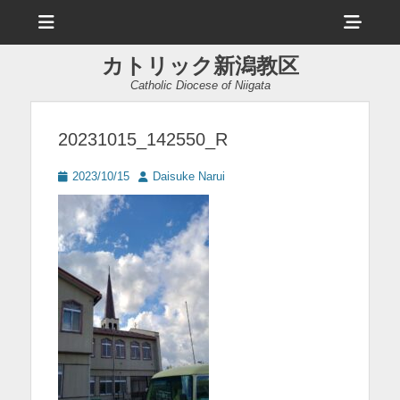
メ
ヘ
ニ
ュ
ッ
ー
カトリック新潟教区
ダ
Catholic Diocese of Niigata
ー
サ
20231015_142550_R
イ
投
投
2023/10/15
Daisuke Narui
ド
稿
稿
日
者
バ
ー
コ
ン
テ
ン
ツ