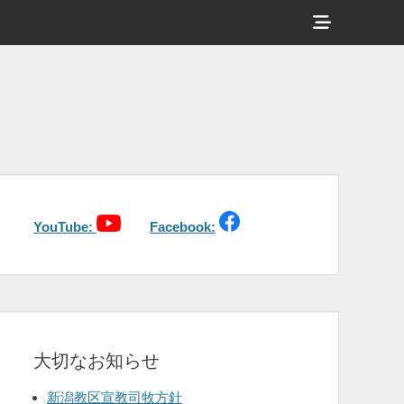
ヘ
ッ
ダ
ー
サ
イ
ド
バ
YouTube:
Facebook:
ー
コ
ン
テ
大切なお知らせ
ン
ツ
新潟教区宣教司牧方針