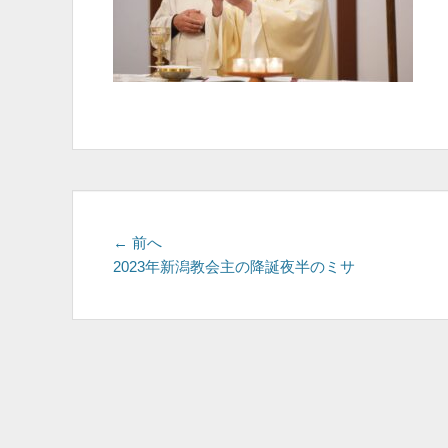
投
前
← 前へ
の
2023年新潟教会主の降誕夜半のミサ
稿
投
ナ
稿:
ビ
ゲ
ー
シ