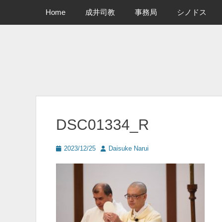
メインメニュー
コ
Home
成井司教
事務局
シノドス
ン
テ
ン
ツ
へ
ス
キ
ッ
プ
DSC01334_R
投
投
2023/12/25
Daisuke Narui
稿
稿
日
者