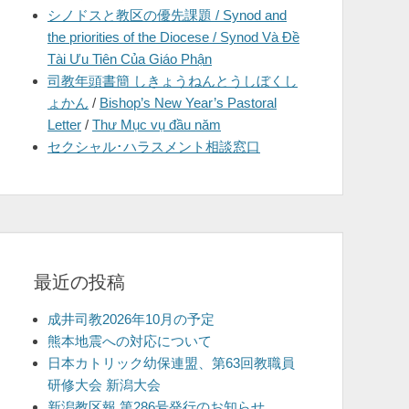
シノドスと教区の優先課題 / Synod and
を
the priorities of the Diocese / Synod Và Đề
表
Tài Ưu Tiên Của Giáo Phận
示
司教年頭書簡 しきょうねんとうしぼくし
ょかん
/
Bishop’s New Year’s Pastoral
Letter
/
Thư Mục vụ đầu năm
セクシャル･ハラスメント相談窓口
最近の投稿
成井司教2026年10月の予定
熊本地震への対応について
日本カトリック幼保連盟、第63回教職員
研修大会 新潟大会
新潟教区報 第286号発行のお知らせ