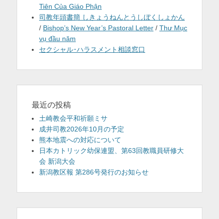
Tiên Của Giáo Phận
司教年頭書簡 しきょうねんとうしぼくしょかん
/
Bishop’s New Year’s Pastoral Letter
/
Thư Mục
vụ đầu năm
セクシャル･ハラスメント相談窓口
最近の投稿
土崎教会平和祈願ミサ
成井司教2026年10月の予定
熊本地震への対応について
日本カトリック幼保連盟、第63回教職員研修大
会 新潟大会
新潟教区報 第286号発行のお知らせ