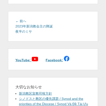
を
表
示
投
前
← 前へ
稿
の
2023年新潟教会主の降誕
投
夜半のミサ
ナ
稿:
ビ
ゲ
ー
シ
ョ
YouTube:
Facebook:
ン
大切なお知らせ
新潟教区宣教司牧方針
シノドスと教区の優先課題 / Synod and the
priorities of the Diocese / Synod Và Đề Tài Ưu