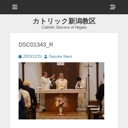
メ
ヘ
ニ
ュ
ッ
ー
カトリック新潟教区
ダ
Catholic Diocese of Niigata
ー
サ
DSC01343_R
イ
投
投
2023/12/25
Daisuke Narui
ド
稿
稿
日
者
バ
ー
コ
ン
テ
ン
ツ