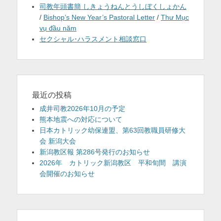
司教年頭書簡 しきょうねんとうしぼくしょかん
/
Bishop’s New Year’s Pastoral Letter
/
Thư Mục
vụ đầu năm
セクシャル･ハラスメント相談窓口
最近の投稿
成井司教2026年10月の予定
熊本地震への対応について
日本カトリック幼保連盟、第63回教職員研修大
会 新潟大会
新潟教区報 第286号発行のお知らせ
2026年 カトリック新潟教区 平和旬間 講演
会開催のお知らせ