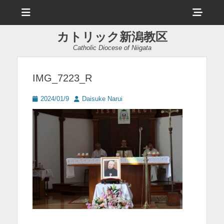
メ
ヘ
ニ
ュ
ッ
ー
カトリック新潟教区
ダ
Catholic Diocese of Niigata
ー
サ
IMG_7223_R
イ
投
投
2024/01/9
Daisuke Narui
ド
稿
稿
日
者
バ
ー
コ
ン
テ
ン
ツ