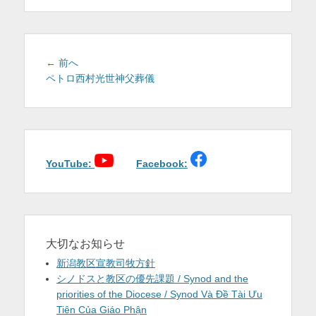
を
表
示
投
前
← 前へ
稿
の
ペトロ西村光世神父葬儀
投
ナ
稿:
ビ
ゲ
ー
シ
YouTube:
Facebook:
ョ
ン
大切なお知らせ
新潟教区宣教司牧方針
シノドスと教区の優先課題 / Synod and the
priorities of the Diocese / Synod Và Đề Tài Ưu
Tiên Của Giáo Phận