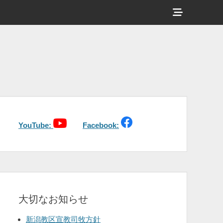
ヘ
ッ
ダ
ー
サ
イ
ド
バ
YouTube:
Facebook:
ー
コ
ン
テ
大切なお知らせ
ン
ツ
新潟教区宣教司牧方針