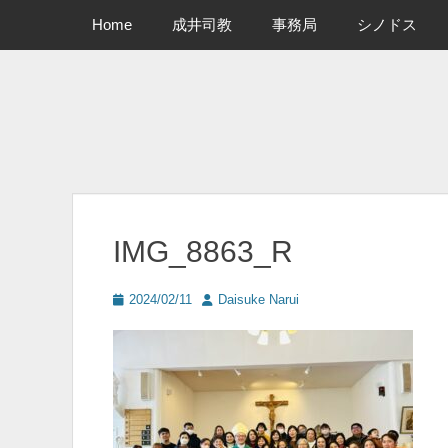
メインメニュー
コ
Home
成井司教
事務局
シノドス
ン
テ
ン
ツ
へ
ス
キ
ッ
プ
IMG_8863_R
投
投
2024/02/11
Daisuke Narui
稿
稿
日
者