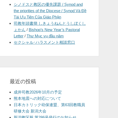
シノドスと教区の優先課題 / Synod and
を
the priorities of the Diocese / Synod Và Đề
表
Tài Ưu Tiên Của Giáo Phận
示
司教年頭書簡 しきょうねんとうしぼくし
ょかん
/
Bishop’s New Year’s Pastoral
Letter
/
Thư Mục vụ đầu năm
セクシャル･ハラスメント相談窓口
最近の投稿
成井司教2026年10月の予定
熊本地震への対応について
日本カトリック幼保連盟、第63回教職員
研修大会 新潟大会
新潟教区報 第286号発行のお知らせ