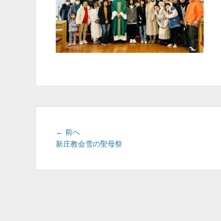
投
前
← 前へ
の
新庄教会雪の聖母祭
稿
投
ナ
稿:
ビ
ゲ
ー