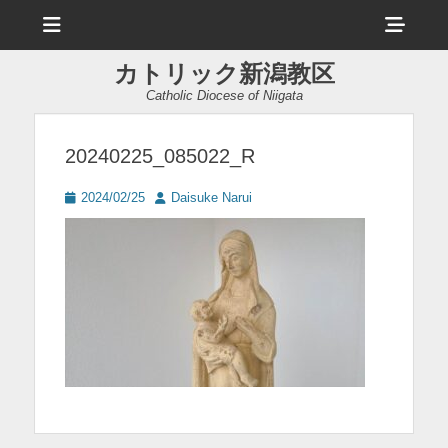
メ
ヘ
ニ
ュ
ッ
ー
カトリック新潟教区
ダ
Catholic Diocese of Niigata
ー
サ
20240225_085022_R
イ
投
投
2024/02/25
Daisuke Narui
ド
稿
稿
日
者
バ
ー
コ
ン
テ
ン
ツ