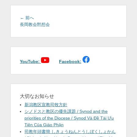
を
表
投
前
← 前へ
稿
の
長岡教会黙想会
示
投
ナ
稿:
ビ
ゲ
ー
シ
YouTube:
Facebook:
ョ
ン
大切なお知らせ
新潟教区宣教司牧方針
シノドスと教区の優先課題 / Synod and the
priorities of the Diocese / Synod Và Đề Tài Ưu
Tiên Của Giáo Phận
司教年頭書簡 しきょうねんとうしぼくしょかん