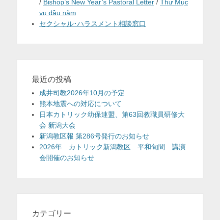
/
Bishop’s New Year’s Pastoral Letter
/
Thư Mục
vụ đầu năm
セクシャル･ハラスメント相談窓口
最近の投稿
成井司教2026年10月の予定
熊本地震への対応について
日本カトリック幼保連盟、第63回教職員研修大
会 新潟大会
新潟教区報 第286号発行のお知らせ
2026年 カトリック新潟教区 平和旬間 講演
会開催のお知らせ
カテゴリー