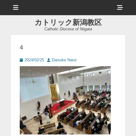
メ
ヘ
ニ
ュ
ッ
ー
カトリック新潟教区
ダ
Catholic Diocese of Niigata
ー
サ
4
イ
投
投
2024/02/25
Daisuke Narui
ド
稿
稿
日
者
バ
ー
コ
ン
テ
ン
ツ