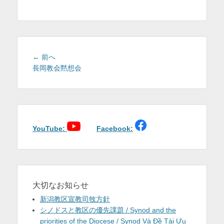
を
表
示
投
前
← 前へ
稿
の
長岡教会黙想会
投
ナ
稿:
ビ
ゲ
ー
シ
YouTube:
Facebook:
ョ
ン
大切なお知らせ
新潟教区宣教司牧方針
シノドスと教区の優先課題 / Synod and the
priorities of the Diocese / Synod Và Đề Tài Ưu