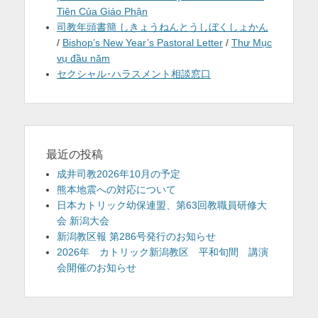
Tiên Của Giáo Phận
司教年頭書簡 しきょうねんとうしぼくしょかん
/
Bishop’s New Year’s Pastoral Letter
/
Thư Mục
vụ đầu năm
セクシャル･ハラスメント相談窓口
最近の投稿
成井司教2026年10月の予定
熊本地震への対応について
日本カトリック幼保連盟、第63回教職員研修大
会 新潟大会
新潟教区報 第286号発行のお知らせ
2026年 カトリック新潟教区 平和旬間 講演
会開催のお知らせ