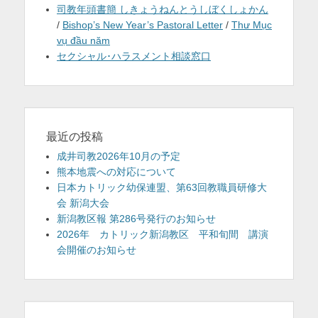
司教年頭書簡 しきょうねんとうしぼくしょかん
/
Bishop’s New Year’s Pastoral Letter
/
Thư Mục
vụ đầu năm
セクシャル･ハラスメント相談窓口
最近の投稿
成井司教2026年10月の予定
熊本地震への対応について
日本カトリック幼保連盟、第63回教職員研修大
会 新潟大会
新潟教区報 第286号発行のお知らせ
2026年 カトリック新潟教区 平和旬間 講演
会開催のお知らせ