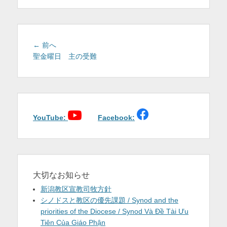
を
表
示
投
前
← 前へ
稿
の
聖金曜日 主の受難
投
ナ
稿:
ビ
ゲ
ー
シ
YouTube:
Facebook:
ョ
ン
大切なお知らせ
新潟教区宣教司牧方針
シノドスと教区の優先課題 / Synod and the
priorities of the Diocese / Synod Và Đề Tài Ưu
Tiên Của Giáo Phận