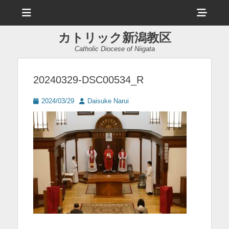
メ
ヘ
ニ
ュ
ッ
ー
カトリック新潟教区
ダ
Catholic Diocese of Niigata
ー
サ
20240329-DSC00534_R
イ
投
投
2024/03/29
Daisuke Narui
ド
稿
稿
日
者
バ
ー
コ
ン
テ
ン
ツ