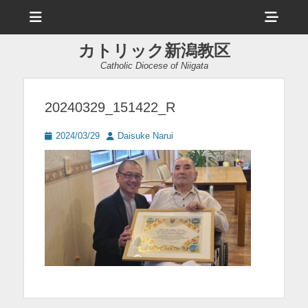
メ
ヘ
ニ
ュ
ッ
ー
カトリック新潟教区
ダ
Catholic Diocese of Niigata
ー
サ
20240329_151422_R
イ
投
投
2024/03/29
Daisuke Narui
ド
稿
稿
日
者
バ
ー
コ
ン
テ
ン
ツ