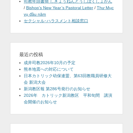
司教年頭書簡 しきょうねんとうしぼくしょかん
/
Bishop’s New Year’s Pastoral Letter
/
Thư Mục
vụ đầu năm
セクシャル･ハラスメント相談窓口
最近の投稿
成井司教2026年10月の予定
熊本地震への対応について
日本カトリック幼保連盟、第63回教職員研修大
会 新潟大会
新潟教区報 第286号発行のお知らせ
2026年 カトリック新潟教区 平和旬間 講演
会開催のお知らせ