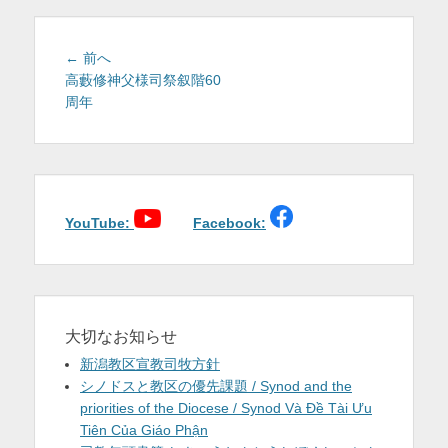
を
表
投
前
← 前へ
稿
の
高藪修神父様司祭叙階60
示
投
周年
ナ
稿:
ビ
ゲ
ー
シ
ョ
YouTube:
Facebook:
ン
大切なお知らせ
新潟教区宣教司牧方針
シノドスと教区の優先課題 / Synod and the
priorities of the Diocese / Synod Và Đề Tài Ưu
Tiên Của Giáo Phận