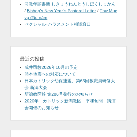
司教年頭書簡 しきょうねんとうしぼくしょかん
/
Bishop’s New Year’s Pastoral Letter
/
Thư Mục
vụ đầu năm
セクシャル･ハラスメント相談窓口
最近の投稿
成井司教2026年10月の予定
熊本地震への対応について
日本カトリック幼保連盟、第63回教職員研修大
会 新潟大会
新潟教区報 第286号発行のお知らせ
2026年 カトリック新潟教区 平和旬間 講演
会開催のお知らせ