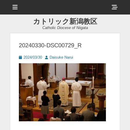
メ
ヘ
ニ
ュ
ッ
ー
カトリック新潟教区
ダ
Catholic Diocese of Niigata
ー
サ
20240330-DSC00729_R
イ
投
投
2024/03/30
Daisuke Narui
ド
稿
稿
日
者
バ
ー
コ
ン
テ
ン
ツ