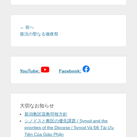
を
表
示
投
前
← 前へ
稿
の
復活の聖なる徹夜祭
投
ナ
稿:
ビ
ゲ
ー
シ
YouTube:
Facebook:
ョ
ン
大切なお知らせ
新潟教区宣教司牧方針
シノドスと教区の優先課題 / Synod and the
priorities of the Diocese / Synod Và Đề Tài Ưu
Tiên Của Giáo Phận