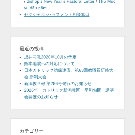
/
Bishop’s New Year’s Pastoral Letter
/
Thư Mục
vụ đầu năm
セクシャル･ハラスメント相談窓口
最近の投稿
成井司教2026年10月の予定
熊本地震への対応について
日本カトリック幼保連盟、第63回教職員研修大
会 新潟大会
新潟教区報 第286号発行のお知らせ
2026年 カトリック新潟教区 平和旬間 講演
会開催のお知らせ
カテゴリー