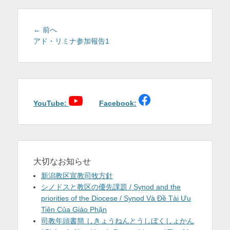
を
表
投
前
← 前へ
稿
の
アド・リミナ参加報告1
示
投
ナ
稿:
ビ
ゲ
ー
シ
YouTube:
Facebook:
ョ
ン
大切なお知らせ
新潟教区宣教司牧方針
シノドスと教区の優先課題 / Synod and the
priorities of the Diocese / Synod Và Đề Tài Ưu
Tiên Của Giáo Phận
司教年頭書簡 しきょうねんとうしぼくしょかん