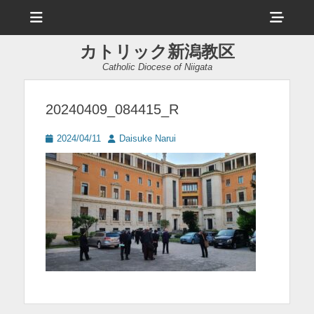
メ
ヘ
ニ
ュ
ッ
ー
カトリック新潟教区
ダ
Catholic Diocese of Niigata
ー
サ
20240409_084415_R
イ
投
投
2024/04/11
Daisuke Narui
ド
稿
稿
日
者
バ
ー
コ
ン
テ
ン
ツ