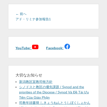
を
表
投
前
← 前へ
稿
の
アド・リミナ参加報告1
示
投
ナ
稿:
ビ
ゲ
ー
シ
YouTube:
Facebook:
ョ
ン
大切なお知らせ
新潟教区宣教司牧方針
シノドスと教区の優先課題 / Synod and the
priorities of the Diocese / Synod Và Đề Tài Ưu
Tiên Của Giáo Phận
司教年頭書簡 しきょうねんとうしぼくしょかん