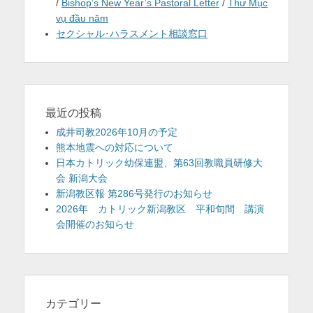
/
Bishop’s New Year’s Pastoral Letter
/
Thư Mục
vụ đầu năm
セクシャル･ハラスメント相談窓口
最近の投稿
成井司教2026年10月の予定
熊本地震への対応について
日本カトリック幼保連盟、第63回教職員研修大
会 新潟大会
新潟教区報 第286号発行のお知らせ
2026年 カトリック新潟教区 平和旬間 講演
会開催のお知らせ
カテゴリー