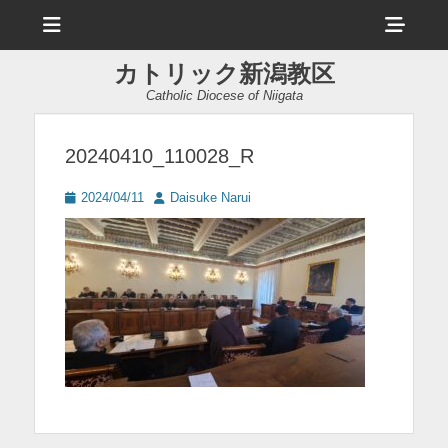
メ
ヘ
ニ
ュ
ッ
ー
カトリック新潟教区
ダ
Catholic Diocese of Niigata
ー
サ
20240410_110028_R
イ
投
投
2024/04/11
Daisuke Narui
ド
稿
稿
日
者
バ
ー
コ
ン
テ
ン
ツ