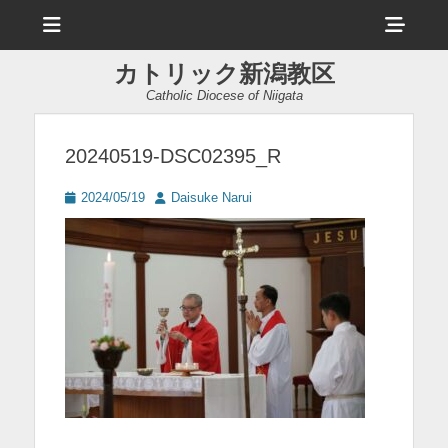
メ
ヘ
ニ
ュ
ッ
ー
カトリック新潟教区
ダ
Catholic Diocese of Niigata
ー
サ
20240519-DSC02395_R
イ
投
投
2024/05/19
Daisuke Narui
ド
稿
稿
日
者
バ
ー
コ
ン
テ
ン
ツ