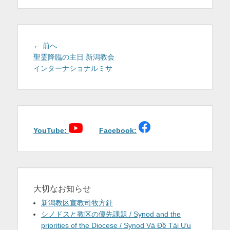
を
表
示
投
前
← 前へ
稿
の
聖霊降臨の主日 新潟教会
投
インターナショナルミサ
ナ
稿:
ビ
ゲ
ー
シ
ョ
YouTube:
Facebook:
ン
大切なお知らせ
新潟教区宣教司牧方針
シノドスと教区の優先課題 / Synod and the
priorities of the Diocese / Synod Và Đề Tài Ưu