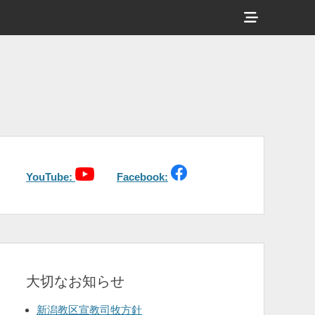
ヘ
ッ
ダ
ー
サ
イ
ド
バ
YouTube:
Facebook:
ー
コ
ン
テ
大切なお知らせ
ン
ツ
新潟教区宣教司牧方針