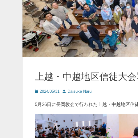
上越・中越地区信徒大会
投
投
2024/05/31
Daisuke Narui
稿
稿
日
者
5月26日に長岡教会で行われた上越・中越地区信