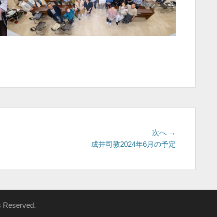
次
次へ →
の
成井司教2024年6月の予定
投
稿:
ts Reserved.