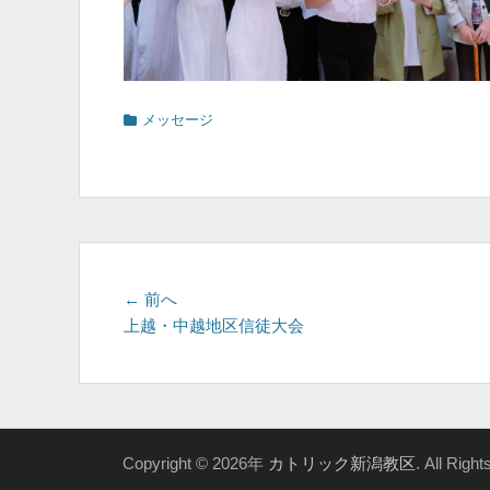
カ
メッセージ
テ
ゴ
リ
ー
投
前
← 前へ
の
上越・中越地区信徒大会
稿
投
ナ
稿:
ビ
ゲ
Copyright © 2026年
カトリック新潟教区
. All Righ
ー