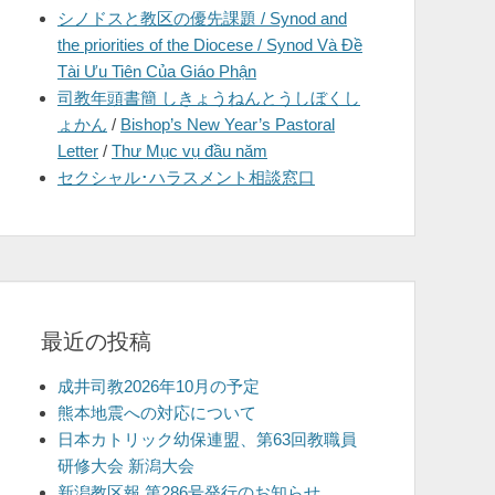
シノドスと教区の優先課題 / Synod and
を
the priorities of the Diocese / Synod Và Đề
表
Tài Ưu Tiên Của Giáo Phận
示
司教年頭書簡 しきょうねんとうしぼくし
ょかん
/
Bishop’s New Year’s Pastoral
Letter
/
Thư Mục vụ đầu năm
セクシャル･ハラスメント相談窓口
最近の投稿
成井司教2026年10月の予定
熊本地震への対応について
日本カトリック幼保連盟、第63回教職員
研修大会 新潟大会
新潟教区報 第286号発行のお知らせ