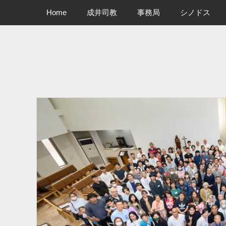
メインメニュー
コ
Home
成井司教
事務局
シノドス
ン
テ
ン
ツ
へ
ス
キ
ッ
プ