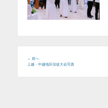
投
前
← 前へ
の
上越・中越地区信徒大会写真
稿
投
ナ
稿:
ビ
ゲ
ー
シ