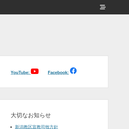
ヘ
ッ
ダ
ー
サ
イ
ド
バ
YouTube:
Facebook:
ー
コ
ン
テ
大切なお知らせ
ン
ツ
新潟教区宣教司牧方針