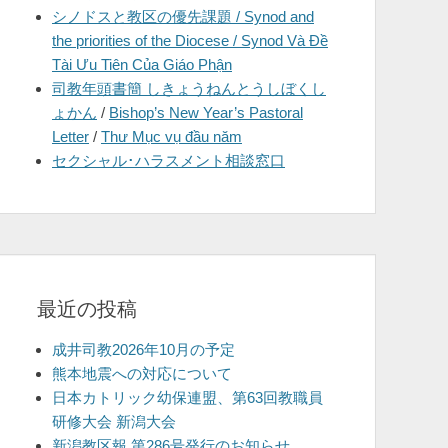
シノドスと教区の優先課題 / Synod and
を
the priorities of the Diocese / Synod Và Đề
表
Tài Ưu Tiên Của Giáo Phận
示
司教年頭書簡 しきょうねんとうしぼくし
ょかん
/
Bishop’s New Year’s Pastoral
Letter
/
Thư Mục vụ đầu năm
セクシャル･ハラスメント相談窓口
最近の投稿
成井司教2026年10月の予定
熊本地震への対応について
日本カトリック幼保連盟、第63回教職員
研修大会 新潟大会
新潟教区報 第286号発行のお知らせ