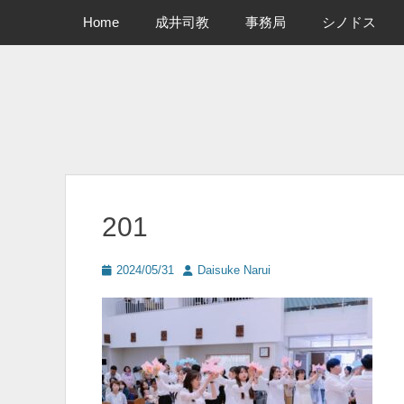
メインメニュー
コ
Home
成井司教
事務局
シノドス
ン
テ
ン
ツ
へ
ス
キ
ッ
プ
201
投
投
2024/05/31
Daisuke Narui
稿
稿
日
者