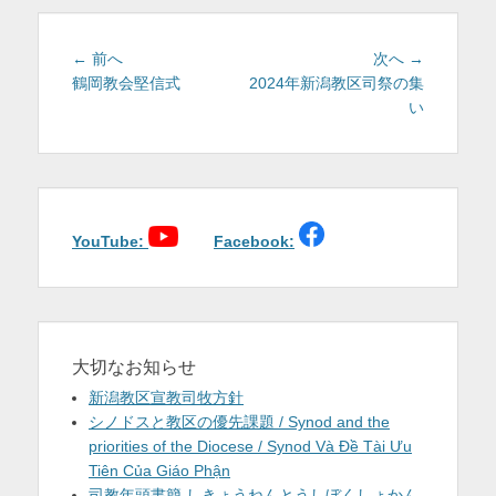
ー
を
投
前
次
← 前へ
次へ →
表
稿
の
の
鶴岡教会堅信式
2024年新潟教区司祭の集
示
投
投
い
ナ
稿:
稿:
ビ
ゲ
ー
シ
ョ
YouTube:
Facebook:
ン
大切なお知らせ
新潟教区宣教司牧方針
シノドスと教区の優先課題 / Synod and the
priorities of the Diocese / Synod Và Đề Tài Ưu
Tiên Của Giáo Phận
司教年頭書簡 しきょうねんとうしぼくしょかん