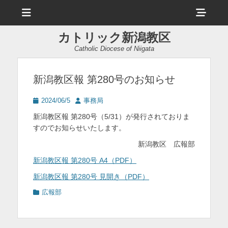
メ
ヘ
ニ
ュ
ッ
ー
カトリック新潟教区
ダ
Catholic Diocese of Niigata
ー
サ
新潟教区報 第280号のお知らせ
イ
投
投
2024/06/5
事務局
ド
稿
稿
新潟教区報 第280号（5/31）が発行されておりま
日
者
バ
すのでお知らせいたします。
ー
新潟教区 広報部
コ
新潟教区報 第280号 A4（PDF）
ン
新潟教区報 第280号 見開き（PDF）
テ
カ
広報部
テ
ン
ゴ
リ
ツ