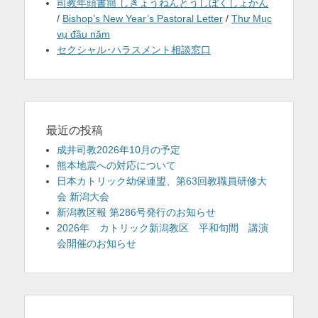
司教年頭書簡 しきょうねんとうしぼくしょかん
/
Bishop’s New Year’s Pastoral Letter
/
Thư Mục
vụ đầu năm
セクシャル･ハラスメント相談窓口
最近の投稿
成井司教2026年10月の予定
熊本地震への対応について
日本カトリック幼保連盟、第63回教職員研修大
会 新潟大会
新潟教区報 第286号発行のお知らせ
2026年 カトリック新潟教区 平和旬間 講演
会開催のお知らせ