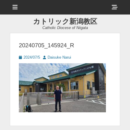
メ
ヘ
ニ
ュ
ッ
ー
カトリック新潟教区
ダ
Catholic Diocese of Niigata
ー
サ
20240705_145924_R
イ
投
投
2024/07/5
Daisuke Narui
ド
稿
稿
日
者
バ
ー
コ
ン
テ
ン
ツ