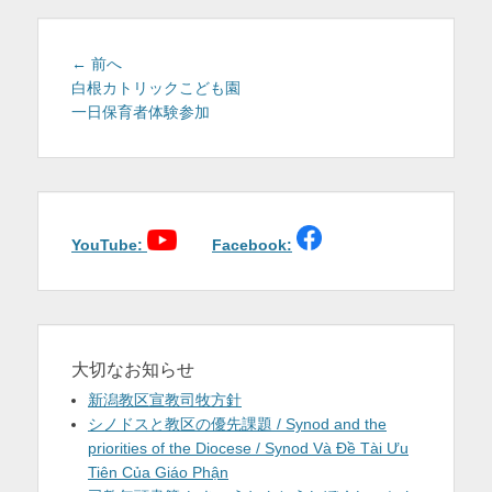
を
表
投
前
← 前へ
稿
の
白根カトリックこども園
示
投
一日保育者体験参加
ナ
稿:
ビ
ゲ
ー
シ
ョ
YouTube:
Facebook:
ン
大切なお知らせ
新潟教区宣教司牧方針
シノドスと教区の優先課題 / Synod and the
priorities of the Diocese / Synod Và Đề Tài Ưu
Tiên Của Giáo Phận