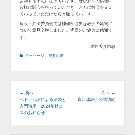
参加する予定になっています。ぜひ多くの信徒の
皆様に関心を持っていただき、ともに教会を支え
ていっていただけたらと願っています。
建設・共済委員会では補修が必要な教会の建物に
ついて意見交換しました。皆様のご協力に感謝で
す。
成井大介司教
カ
メッセージ
、
成井司教
テ
ゴ
リ
ー
投
前
次
← 前へ
次へ →
稿
の
の
ベトナム語による結婚と
直江津教会公式訪問
投
投
入門講座 2024年秋コー
ナ
稿:
稿:
スのお知らせ
ビ
ゲ
ー