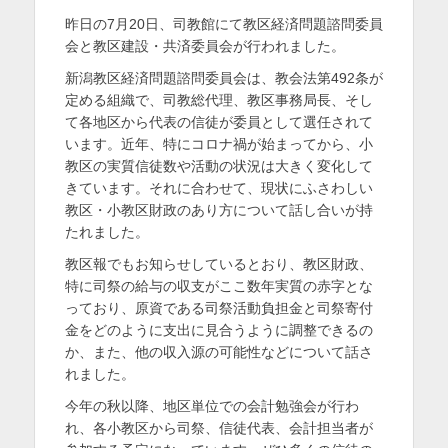
稿
稿
を
昨日の7月20日、司教館にて教区経済問題諮問委員
日
者
会と教区建設・共済委員会が行われました。
表
新潟教区経済問題諮問委員会は、教会法第492条が
示
定める組織で、司教総代理、教区事務局長、そし
て各地区から代表の信徒が委員として選任されて
います。近年、特にコロナ禍が始まってから、小
教区の実質信徒数や活動の状況は大きく変化して
きています。それに合わせて、現状にふさわしい
教区・小教区財政のあり方について話し合いが持
たれました。
教区報でもお知らせしているとおり、教区財政、
特に司祭の給与の収支がここ数年実質の赤字とな
っており、原資である司祭活動負担金と司祭寄付
金をどのように支出に見合うように調整できるの
か、また、他の収入源の可能性などについて話さ
れました。
今年の秋以降、地区単位での会計勉強会が行わ
れ、各小教区から司祭、信徒代表、会計担当者が