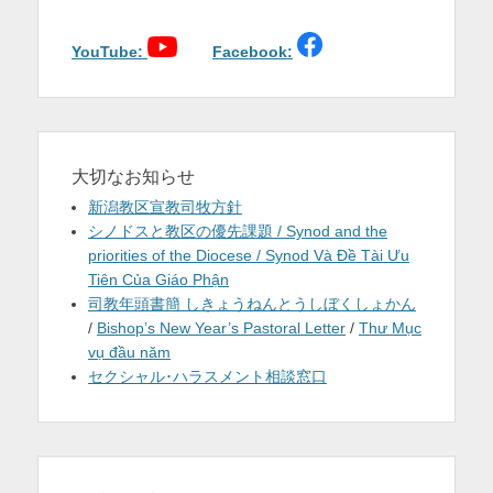
シ
ョ
YouTube:
Facebook:
ン
大切なお知らせ
新潟教区宣教司牧方針
シノドスと教区の優先課題 / Synod and the
priorities of the Diocese / Synod Và Đề Tài Ưu
Tiên Của Giáo Phận
司教年頭書簡 しきょうねんとうしぼくしょかん
/
Bishop’s New Year’s Pastoral Letter
/
Thư Mục
vụ đầu năm
セクシャル･ハラスメント相談窓口