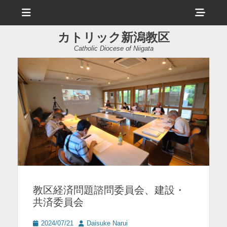
メ
ヘ
ニ
ュ
ッ
ー
カトリック新潟教区
ダ
Catholic Diocese of Niigata
ー
サ
イ
ド
バ
ー
コ
ン
教区経済問題諮問委員会、建設・
テ
共済委員会
ン
ツ
投
投
2024/07/21
Daisuke Narui