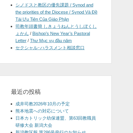
シノドスと教区の優先課題 / Synod and
を
the priorities of the Diocese / Synod Và Đề
表
Tài Ưu Tiên Của Giáo Phận
示
司教年頭書簡 しきょうねんとうしぼくし
ょかん
/
Bishop’s New Year’s Pastoral
Letter
/
Thư Mục vụ đầu năm
セクシャル･ハラスメント相談窓口
最近の投稿
成井司教2026年10月の予定
熊本地震への対応について
日本カトリック幼保連盟、第63回教職員
研修大会 新潟大会
新潟教区報 第286号発行のお知らせ