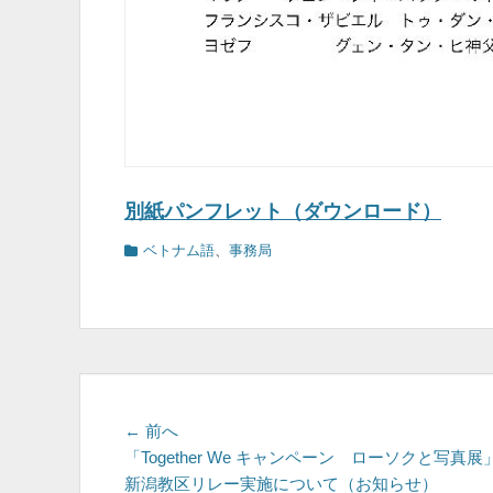
別紙パンフレット（ダウンロード）
カ
ベトナム語
、
事務局
テ
ゴ
リ
ー
投
前
← 前へ
の
「Together We キャンペーン ローソクと写真展
稿
投
新潟教区リレー実施について（お知らせ）