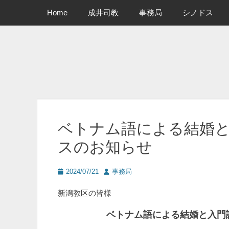
メインメニュー
コ
Home
成井司教
事務局
シノドス
ン
テ
ン
ツ
へ
ス
キ
ッ
プ
ベトナム語による結婚と
スのお知らせ
投
投
2024/07/21
事務局
稿
稿
日
者
新潟教区の皆様
ベトナム語による結婚と入門講