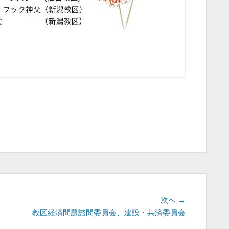
次
次へ →
の
」
教区経済問題諮問委員会、建設・共済委員会
投