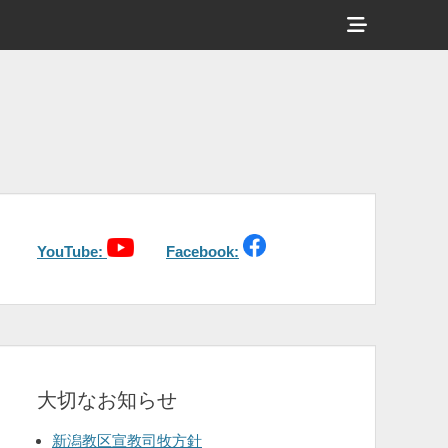
ヘ
ッ
ダ
ー
サ
イ
ド
バ
YouTube:
Facebook:
ー
コ
ン
テ
大切なお知らせ
ン
ツ
新潟教区宣教司牧方針