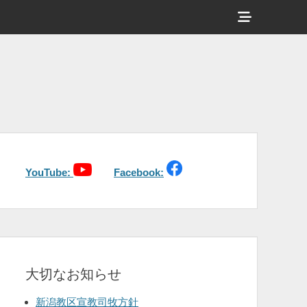
ヘ
ッ
ダ
ー
サ
イ
ド
バ
YouTube:
Facebook:
ー
コ
ン
テ
大切なお知らせ
ン
ツ
新潟教区宣教司牧方針