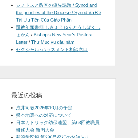
シノドスと教区の優先課題 / Synod and
を
the priorities of the Diocese / Synod Và Đề
表
Tài Ưu Tiên Của Giáo Phận
示
司教年頭書簡 しきょうねんとうしぼくし
ょかん
/
Bishop’s New Year’s Pastoral
Letter
/
Thư Mục vụ đầu năm
セクシャル･ハラスメント相談窓口
最近の投稿
成井司教2026年10月の予定
熊本地震への対応について
日本カトリック幼保連盟、第63回教職員
研修大会 新潟大会
新潟教区報 第286号発行のお知らせ