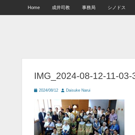
メインメニュー
コ
Home
成井司教
事務局
シノドス
ン
テ
ン
ツ
へ
ス
キ
ッ
プ
IMG_2024-08-12-11-03-
投
投
2024/08/12
Daisuke Narui
稿
稿
日
者