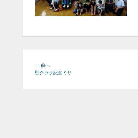
投
前
← 前へ
の
聖クララ記念ミサ
稿
投
ナ
稿:
ビ
ゲ
ー
シ
ョ