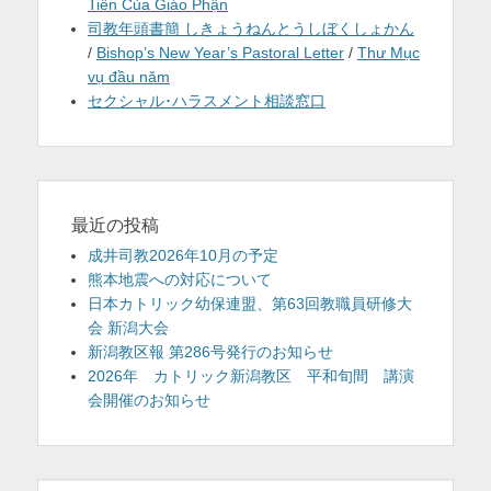
Tiên Của Giáo Phận
司教年頭書簡 しきょうねんとうしぼくしょかん
/
Bishop’s New Year’s Pastoral Letter
/
Thư Mục
vụ đầu năm
セクシャル･ハラスメント相談窓口
最近の投稿
成井司教2026年10月の予定
熊本地震への対応について
日本カトリック幼保連盟、第63回教職員研修大
会 新潟大会
新潟教区報 第286号発行のお知らせ
2026年 カトリック新潟教区 平和旬間 講演
会開催のお知らせ