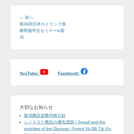
を
表
投
前
← 前へ
稿
の
第36回日本カトリック医
示
投
療関連学生セミナーin新
ナ
稿:
潟
ビ
ゲ
ー
シ
ョ
YouTube:
Facebook:
ン
大切なお知らせ
新潟教区宣教司牧方針
シノドスと教区の優先課題 / Synod and the
priorities of the Diocese / Synod Và Đề Tài Ưu