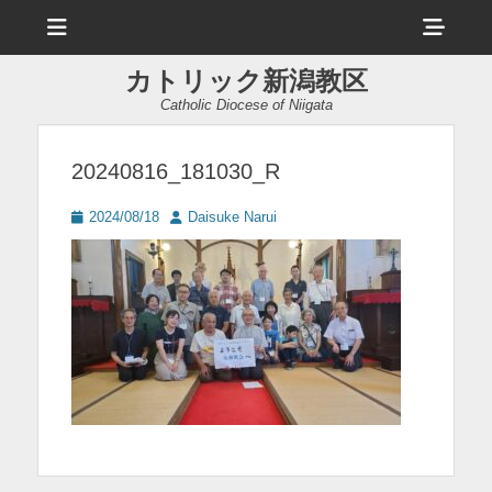
メ
ヘ
ニ
ュ
ッ
ー
カトリック新潟教区
ダ
Catholic Diocese of Niigata
ー
サ
20240816_181030_R
イ
投
投
2024/08/18
Daisuke Narui
ド
稿
稿
日
者
バ
ー
コ
ン
テ
ン
ツ