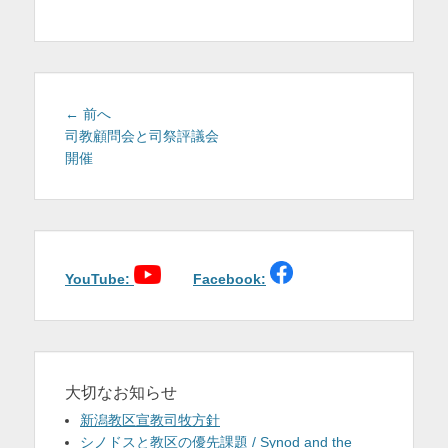
を
表
示
投
前
← 前へ
稿
の
司教顧問会と司祭評議会
投
開催
ナ
稿:
ビ
ゲ
ー
シ
ョ
YouTube:
Facebook:
ン
大切なお知らせ
新潟教区宣教司牧方針
シノドスと教区の優先課題 / Synod and the