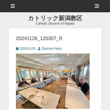
メ
ヘ
ニ
ュ
ッ
ー
カトリック新潟教区
ダ
Catholic Diocese of Niigata
ー
サ
20241126_120307_R
イ
投
投
2024/11/26
Daisuke Narui
ド
稿
稿
日
者
バ
ー
コ
ン
テ
ン
ツ