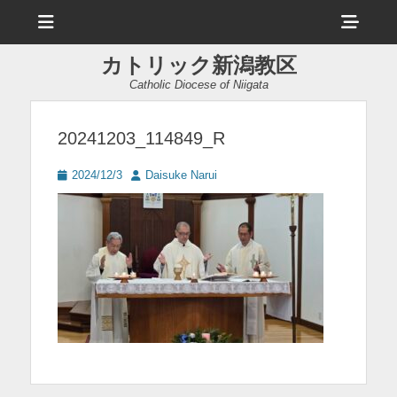
メ
ヘ
ニ
ュ
ッ
ー
カトリック新潟教区
ダ
Catholic Diocese of Niigata
ー
サ
20241203_114849_R
イ
投
投
2024/12/3
Daisuke Narui
ド
稿
稿
日
者
バ
ー
コ
ン
テ
ン
ツ