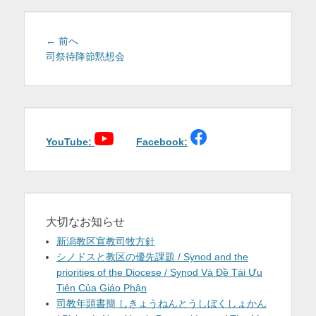
を
表
投
前
← 前へ
稿
の
司祭待降節黙想会
示
投
ナ
稿:
ビ
ゲ
ー
シ
YouTube:
Facebook:
ョ
ン
大切なお知らせ
新潟教区宣教司牧方針
シノドスと教区の優先課題 / Synod and the
priorities of the Diocese / Synod Và Đề Tài Ưu
Tiên Của Giáo Phận
司教年頭書簡 しきょうねんとうしぼくしょかん