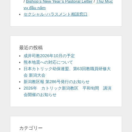
/
Bishop’s New Year’s Pastoral Letter
/
Thư Mục
vụ đầu năm
セクシャル･ハラスメント相談窓口
最近の投稿
成井司教2026年10月の予定
熊本地震への対応について
日本カトリック幼保連盟、第63回教職員研修大
会 新潟大会
新潟教区報 第286号発行のお知らせ
2026年 カトリック新潟教区 平和旬間 講演
会開催のお知らせ
カテゴリー