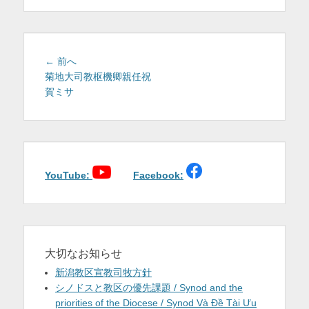
を
表
示
投
前
← 前へ
稿
の
菊地大司教枢機卿親任祝
投
賀ミサ
ナ
稿:
ビ
ゲ
ー
シ
ョ
YouTube:
Facebook:
ン
大切なお知らせ
新潟教区宣教司牧方針
シノドスと教区の優先課題 / Synod and the
priorities of the Diocese / Synod Và Đề Tài Ưu