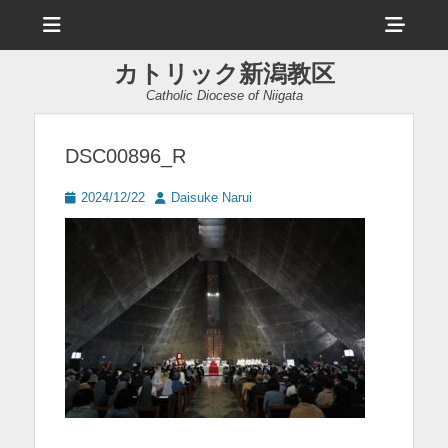
メ
ヘ
ニ
ュ
ッ
ー
カトリック新潟教区
ダ
Catholic Diocese of Niigata
ー
サ
DSC00896_R
イ
投
投
2024/12/22
Daisuke Narui
ド
稿
稿
日
者
バ
ー
コ
ン
テ
ン
ツ