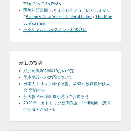
Tiên Của Giáo Phận
司教年頭書簡 しきょうねんとうしぼくしょかん
/
Bishop’s New Year’s Pastoral Letter
/
Thư Mục
vụ đầu năm
セクシャル･ハラスメント相談窓口
最近の投稿
成井司教2026年10月の予定
熊本地震への対応について
日本カトリック幼保連盟、第63回教職員研修大
会 新潟大会
新潟教区報 第286号発行のお知らせ
2026年 カトリック新潟教区 平和旬間 講演
会開催のお知らせ