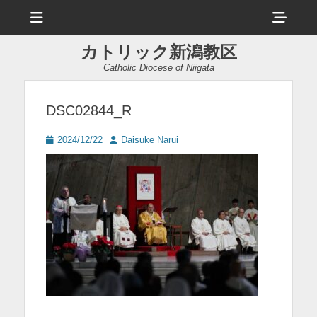
メ
ヘ
ニ
ュ
ッ
ー
カトリック新潟教区
ダ
Catholic Diocese of Niigata
ー
サ
DSC02844_R
イ
投
投
2024/12/22
Daisuke Narui
ド
稿
稿
日
者
バ
ー
コ
ン
テ
ン
ツ