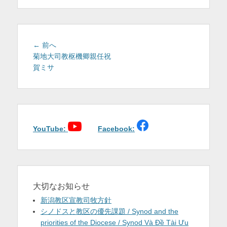
を
表
示
投
前
← 前へ
稿
の
菊地大司教枢機卿親任祝
投
賀ミサ
ナ
稿:
ビ
ゲ
ー
シ
ョ
YouTube:
Facebook:
ン
大切なお知らせ
新潟教区宣教司牧方針
シノドスと教区の優先課題 / Synod and the
priorities of the Diocese / Synod Và Đề Tài Ưu