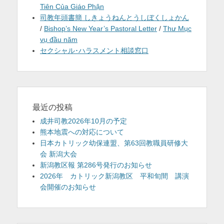
Tiên Của Giáo Phận
司教年頭書簡 しきょうねんとうしぼくしょかん
/
Bishop’s New Year’s Pastoral Letter
/
Thư Mục
vụ đầu năm
セクシャル･ハラスメント相談窓口
最近の投稿
成井司教2026年10月の予定
熊本地震への対応について
日本カトリック幼保連盟、第63回教職員研修大
会 新潟大会
新潟教区報 第286号発行のお知らせ
2026年 カトリック新潟教区 平和旬間 講演
会開催のお知らせ