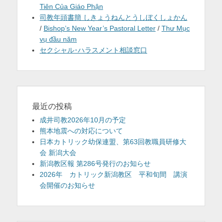
Tiên Của Giáo Phận
司教年頭書簡 しきょうねんとうしぼくしょかん
/
Bishop’s New Year’s Pastoral Letter
/
Thư Mục
vụ đầu năm
セクシャル･ハラスメント相談窓口
最近の投稿
成井司教2026年10月の予定
熊本地震への対応について
日本カトリック幼保連盟、第63回教職員研修大
会 新潟大会
新潟教区報 第286号発行のお知らせ
2026年 カトリック新潟教区 平和旬間 講演
会開催のお知らせ