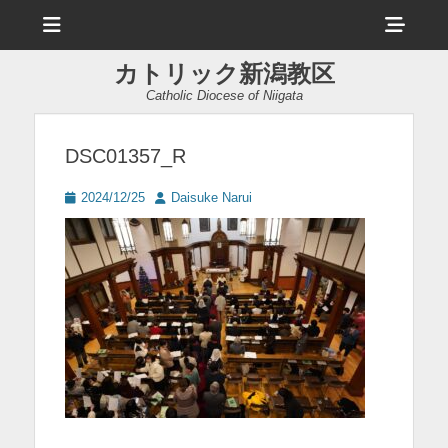
メ
ヘ
ニ
ュ
ッ
ー
カトリック新潟教区
ダ
Catholic Diocese of Niigata
ー
サ
DSC01357_R
イ
投
投
2024/12/25
Daisuke Narui
ド
稿
稿
日
者
バ
ー
コ
ン
テ
ン
ツ