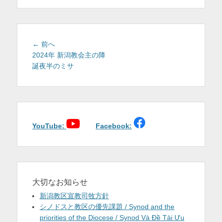
を
表
示
投
前
← 前へ
稿
の
2024年 新潟教会主の降
投
誕夜半のミサ
ナ
稿:
ビ
ゲ
ー
シ
ョ
YouTube:
Facebook:
ン
大切なお知らせ
新潟教区宣教司牧方針
シノドスと教区の優先課題 / Synod and the
priorities of the Diocese / Synod Và Đề Tài Ưu