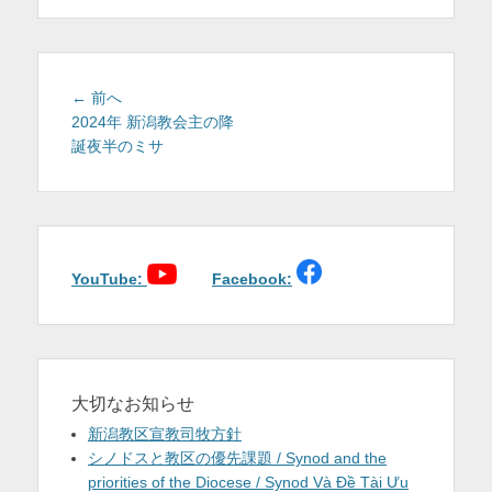
を
表
示
投
前
← 前へ
稿
の
2024年 新潟教会主の降
投
誕夜半のミサ
ナ
稿:
ビ
ゲ
ー
シ
ョ
YouTube:
Facebook:
ン
大切なお知らせ
新潟教区宣教司牧方針
シノドスと教区の優先課題 / Synod and the
priorities of the Diocese / Synod Và Đề Tài Ưu