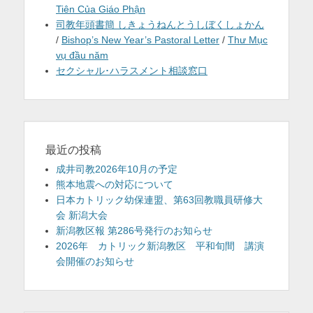
Tiên Của Giáo Phận
司教年頭書簡 しきょうねんとうしぼくしょかん
/
Bishop’s New Year’s Pastoral Letter
/
Thư Mục
vụ đầu năm
セクシャル･ハラスメント相談窓口
最近の投稿
成井司教2026年10月の予定
熊本地震への対応について
日本カトリック幼保連盟、第63回教職員研修大
会 新潟大会
新潟教区報 第286号発行のお知らせ
2026年 カトリック新潟教区 平和旬間 講演
会開催のお知らせ