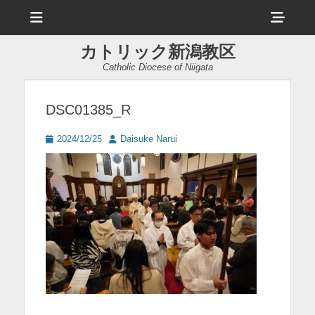
メ
ヘ
ニ
ュ
ッ
ー
カトリック新潟教区
ダ
Catholic Diocese of Niigata
ー
サ
DSC01385_R
イ
投
投
2024/12/25
Daisuke Narui
ド
稿
稿
日
者
バ
ー
コ
ン
テ
ン
ツ