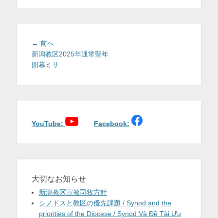
を
表
示
投
前
← 前へ
稿
の
新潟教区2025年通常聖年
投
開幕ミサ
ナ
稿:
ビ
ゲ
ー
シ
ョ
YouTube:
Facebook:
ン
大切なお知らせ
新潟教区宣教司牧方針
シノドスと教区の優先課題 / Synod and the
priorities of the Diocese / Synod Và Đề Tài Ưu