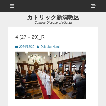
メ
ヘ
ニ
ュ
ッ
ー
カトリック新潟教区
ダ
Catholic Diocese of Niigata
ー
サ
4 (27 – 29)_R
イ
投
投
2024/12/29
Daisuke Narui
ド
稿
稿
日
者
バ
ー
コ
ン
テ
ン
ツ