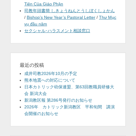
Tiên Của Giáo Phận
司教年頭書簡 しきょうねんとうしぼくしょかん
/
Bishop’s New Year’s Pastoral Letter
/
Thư Mục
vụ đầu năm
セクシャル･ハラスメント相談窓口
最近の投稿
成井司教2026年10月の予定
熊本地震への対応について
日本カトリック幼保連盟、第63回教職員研修大
会 新潟大会
新潟教区報 第286号発行のお知らせ
2026年 カトリック新潟教区 平和旬間 講演
会開催のお知らせ