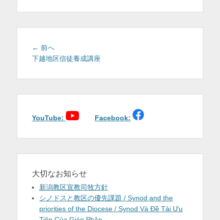
を
表
示
投
前
← 前へ
稿
の
下越地区信徒養成講座
投
ナ
稿:
ビ
ゲ
ー
シ
YouTube:
Facebook:
ョ
ン
大切なお知らせ
新潟教区宣教司牧方針
シノドスと教区の優先課題 / Synod and the
priorities of the Diocese / Synod Và Đề Tài Ưu
Tiên Của Giáo Phận