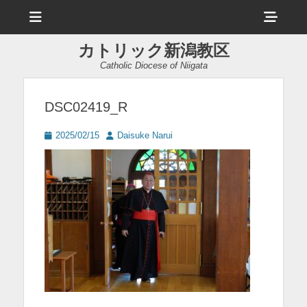
メ
ヘ
ニ
ュ
ッ
ー
カトリック新潟教区
ダ
Catholic Diocese of Niigata
ー
サ
DSC02419_R
イ
投
投
2025/02/15
Daisuke Narui
ド
稿
稿
日
者
バ
ー
コ
ン
テ
ン
ツ