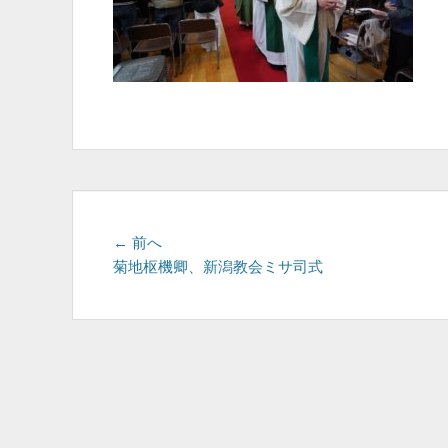
投
前
← 前へ
の
菊地枢機卿、新潟教会ミサ司式
稿
投
ナ
稿:
ビ
ゲ
ー
シ