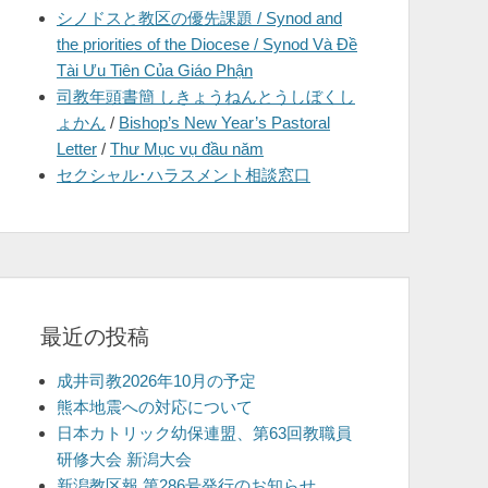
シノドスと教区の優先課題 / Synod and
を
the priorities of the Diocese / Synod Và Đề
表
Tài Ưu Tiên Của Giáo Phận
示
司教年頭書簡 しきょうねんとうしぼくし
ょかん
/
Bishop’s New Year’s Pastoral
Letter
/
Thư Mục vụ đầu năm
セクシャル･ハラスメント相談窓口
最近の投稿
成井司教2026年10月の予定
熊本地震への対応について
日本カトリック幼保連盟、第63回教職員
研修大会 新潟大会
新潟教区報 第286号発行のお知らせ