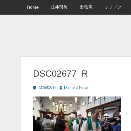
メインメニュー
コ
Home
成井司教
事務局
シノドス
ン
テ
ン
ツ
へ
ス
キ
ッ
プ
DSC02677_R
投
投
2025/02/16
Daisuke Narui
稿
稿
日
者