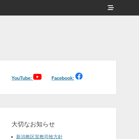
ヘ
ッ
ダ
ー
サ
イ
ド
バ
YouTube:
Facebook:
ー
コ
ン
テ
大切なお知らせ
ン
ツ
新潟教区宣教司牧方針