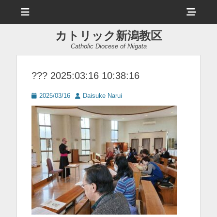
メ
ヘ
ニ
ュ
ッ
ー
カトリック新潟教区
ダ
Catholic Diocese of Niigata
ー
サ
??? 2025:03:16 10:38:16
イ
投
投
2025/03/16
Daisuke Narui
ド
稿
稿
日
者
バ
ー
コ
ン
テ
ン
ツ