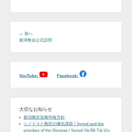
を
表
示
投
前
← 前へ
稿
の
新津教会公式訪問
投
ナ
稿:
ビ
ゲ
ー
シ
YouTube:
Facebook:
ョ
ン
大切なお知らせ
新潟教区宣教司牧方針
シノドスと教区の優先課題 / Synod and the
priorities of the Diocese / Synod Và Đề Tài Ưu