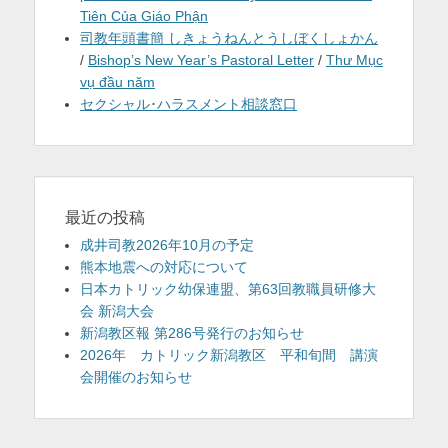
Tiên Của Giáo Phận
司教年頭書簡 しきょうねんとうしぼくしょかん
/
Bishop’s New Year’s Pastoral Letter
/
Thư Mục
vụ đầu năm
セクシャル･ハラスメント相談窓口
最近の投稿
成井司教2026年10月の予定
熊本地震への対応について
日本カトリック幼保連盟、第63回教職員研修大
会 新潟大会
新潟教区報 第286号発行のお知らせ
2026年 カトリック新潟教区 平和旬間 講演
会開催のお知らせ