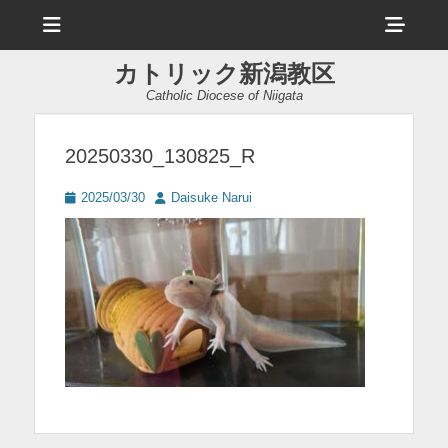
メ
ヘ
ニ
ュ
ッ
ー
カトリック新潟教区
ダ
Catholic Diocese of Niigata
ー
サ
20250330_130825_R
イ
投
投
2025/03/30
Daisuke Narui
ド
稿
稿
日
者
バ
ー
コ
ン
テ
ン
ツ