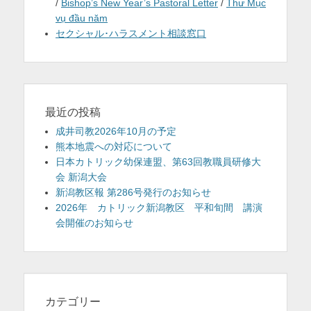
/
Bishop’s New Year’s Pastoral Letter
/
Thư Mục
vụ đầu năm
セクシャル･ハラスメント相談窓口
最近の投稿
成井司教2026年10月の予定
熊本地震への対応について
日本カトリック幼保連盟、第63回教職員研修大
会 新潟大会
新潟教区報 第286号発行のお知らせ
2026年 カトリック新潟教区 平和旬間 講演
会開催のお知らせ
カテゴリー