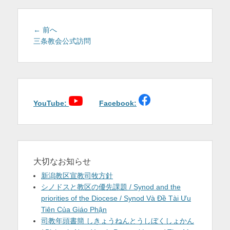
を
表
投
前
← 前へ
稿
の
三条教会公式訪問
示
投
ナ
稿:
ビ
ゲ
ー
シ
YouTube:
Facebook:
ョ
ン
大切なお知らせ
新潟教区宣教司牧方針
シノドスと教区の優先課題 / Synod and the
priorities of the Diocese / Synod Và Đề Tài Ưu
Tiên Của Giáo Phận
司教年頭書簡 しきょうねんとうしぼくしょかん