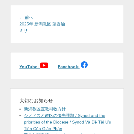
を
表
投
前
← 前へ
稿
の
2025年 新潟教区 聖香油
示
投
ミサ
ナ
稿:
ビ
ゲ
ー
シ
ョ
YouTube:
Facebook:
ン
大切なお知らせ
新潟教区宣教司牧方針
シノドスと教区の優先課題 / Synod and the
priorities of the Diocese / Synod Và Đề Tài Ưu
Tiên Của Giáo Phận