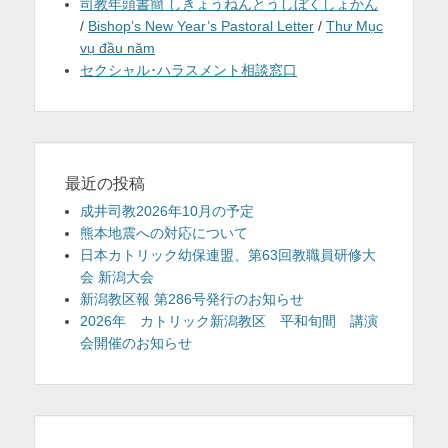
司教年頭書簡 しきょうねんとうしぼくしょかん
/
Bishop’s New Year’s Pastoral Letter
/
Thư Mục
vụ đầu năm
セクシャル･ハラスメント相談窓口
最近の投稿
成井司教2026年10月の予定
熊本地震への対応について
日本カトリック幼保連盟、第63回教職員研修大
会 新潟大会
新潟教区報 第286号発行のお知らせ
2026年 カトリック新潟教区 平和旬間 講演
会開催のお知らせ