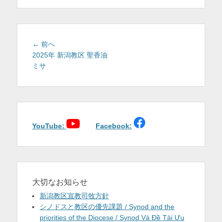
を
表
示
投
前
← 前へ
稿
の
2025年 新潟教区 聖香油
投
ミサ
ナ
稿:
ビ
ゲ
ー
シ
ョ
YouTube:
Facebook:
ン
大切なお知らせ
新潟教区宣教司牧方針
シノドスと教区の優先課題 / Synod and the
priorities of the Diocese / Synod Và Đề Tài Ưu