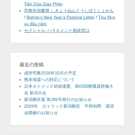
Tiên Của Giáo Phận
司教年頭書簡 しきょうねんとうしぼくしょかん
/
Bishop’s New Year’s Pastoral Letter
/
Thư Mục
vụ đầu năm
セクシャル･ハラスメント相談窓口
最近の投稿
成井司教2026年10月の予定
熊本地震への対応について
日本カトリック幼保連盟、第63回教職員研修大
会 新潟大会
新潟教区報 第286号発行のお知らせ
2026年 カトリック新潟教区 平和旬間 講演
会開催のお知らせ