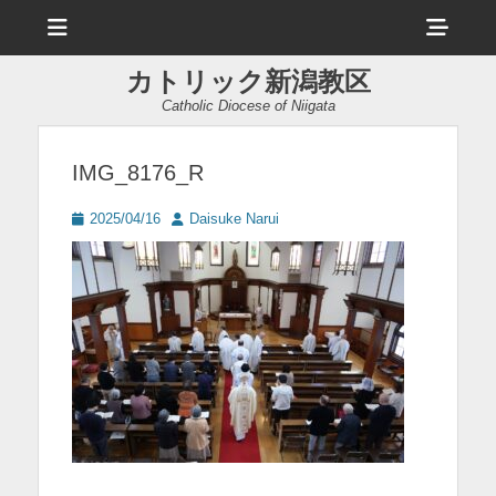
メ
ヘ
ニ
ュ
ッ
ー
カトリック新潟教区
ダ
Catholic Diocese of Niigata
ー
サ
IMG_8176_R
イ
投
投
2025/04/16
Daisuke Narui
ド
稿
稿
日
者
バ
ー
コ
ン
テ
ン
ツ